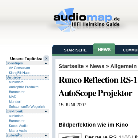
NEWS
STARTSEITE
COMMUN
Unsere Toplinks:
Sonstiges
Startseite
»
News
» Allgemein
AV-Consultant
KlangBildHaus
Runco Reflection RS-
Vertriebe
audiodata
Audiophile Produkte
AutoScope Projektor
Burmester
MAD
Mundorf
15 JUNI 2007
Schaumstoffe Wegerich
Elektronik
audiodata
Burmester
Bildperfektion wie im Kino
Keces Audio
Matrix Audio
ZubehÃ¶r
Der neue RS-1100 Ult