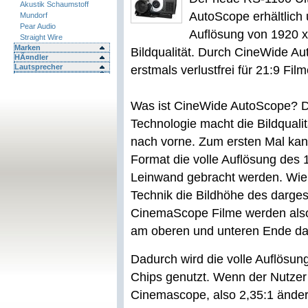
Akustik Schaumstoff
AutoScope erhältlich u
Mundorf
Pear Audio
Auflösung von 1920 x
Straight Wire
Marken
Bildqualität. Durch CineWide Aut
HÃ¤ndler
Lautsprecher
erstmals verlustfrei für 21:9 Fil
Was ist CineWide AutoScope? 
Technologie macht die Bildquali
nach vorne. Zum ersten Mal kan
Format die volle Auflösung des
Leinwand gebracht werden. Wie i
Technik die Bildhöhe des darges
CinemaScope Filme werden also
am oberen und unteren Ende dar
Dadurch wird die volle Auflösu
Chips genutzt. Wenn der Nutzer 
Cinemascope, also 2,35:1 ändert