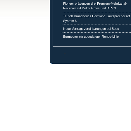
Pioneer präsentiert drei Premium-Mehrkanal-
Receiver mit Dolby Atmos und DTS:X
Teufels brandneues Heimkino-Lautsprecherset
System 6
Neue Vertragsvereinbarungen bei Bose
Burmester mit upgedateter Rondo-Linie