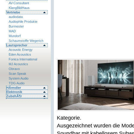
AV-Consultant
KlangBildHaus
Vertriebe
audiodata
Audiophile Produkte
Burmester
MAD
Mundorf
Schaumstoffe Wegerich
Lautsprecher
Acoustic Energy
Eden Acoustics
Fonica International
MJ Acoustics
Obravo
Scan Speak
System Audio
TDG Audio
HÃ¤ndler
Elektronik
ZubehÃ¶r
Kategorie.
Ausgezeichnet wurden die Mode
Soundbar mit kabellosem Subwo