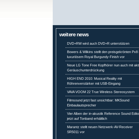
weitere news
DVD+RW wird auch DVD+R unterstützen
Bowers & Wilkins stellt den preisgekrönten Px8 
luxuriösem Royal Burgundy-Finish vor
Neue LG Tone Free Kopfhörer nun auch mit akt
Geräuschunterdrückung
HIGH END 2010: Musical Reality mit
Röhrenverstärker mit USB-Eingang
VAVA VOOM 22 True Wireless Stereosystem
Filmsound jetzt fast unsichtbar: MKSound
Einbaulautsprecher
Vier Alben der in-akustik Reference Sound Edit
jetzt auf Tonband erhältlich
Marantz stellt neuen Netzwerk-AV-Receiver
SR5011 vor