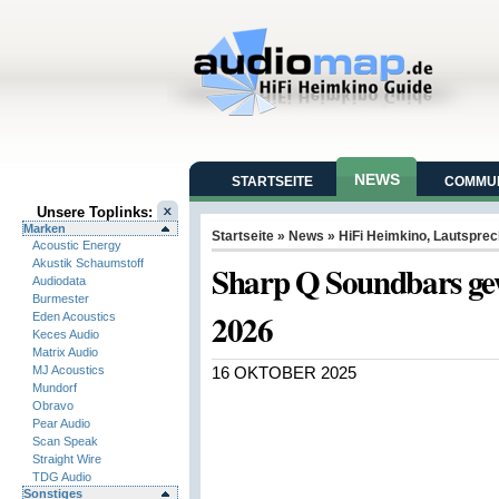
NEWS
STARTSEITE
COMMUN
Unsere Toplinks:
Marken
Startseite
»
News
»
HiFi Heimkino
,
Lautsprec
Acoustic Energy
Akustik Schaumstoff
Sharp Q Soundbars ge
Audiodata
Burmester
2026
Eden Acoustics
Keces Audio
Matrix Audio
MJ Acoustics
16 OKTOBER 2025
Mundorf
Obravo
Pear Audio
Scan Speak
Straight Wire
TDG Audio
Sonstiges