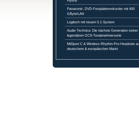
Hybrid
Panasonic: DVD-Festplattenrekorder mit 400
GByte/LAN
Logitech mit neuem 5.1-System
Audio-Technica: Die nächste Generation seiner
legendären OC9-Tonabnehmerserie
MiiSport C & Wireless-Rhythm-Pro-Headsets au
deutschem & europäischen Markt