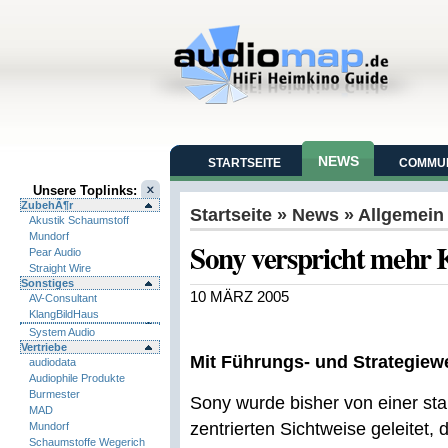
NEWS
STARTSEITE
COMMUN
Unsere Toplinks:
ZubehÃ¶r
Startseite
»
News
» Allgemein
Akustik Schaumstoff
Mundorf
Sony verspricht mehr
Pear Audio
Straight Wire
Sonstiges
10 MÄRZ 2005
AV-Consultant
KlangBildHaus
System Audio
Vertriebe
Mit Führungs- und Strategiew
audiodata
Audiophile Produkte
Burmester
Sony wurde bisher von einer st
MAD
zentrierten Sichtweise geleitet,
Mundorf
Schaumstoffe Wegerich