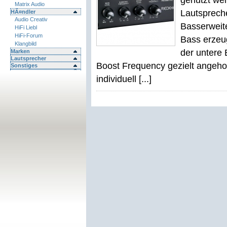
genutzt wer
Matrix Audio
Lautsprech
HÃ¤ndler
Audio Creativ
Basserweite
HiFi Liebl
HiFi-Forum
Bass erzeug
Klangbild
der untere 
Marken
Lautsprecher
Boost Frequency gezielt angehob
Sonstiges
individuell [...]