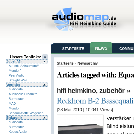
NEWS
STARTSEITE
COMMUN
Unsere Toplinks:
ZubehÃ¶r
Startseite
» Newsarchiv
Akustik Schaumstoff
Mundorf
Articles tagged with: Equa
Pear Audio
Straight Wire
Vertriebe
,
»
hifi heimkino
zubehör
audiodata
Audiophile Produkte
Reckhorn B-2 Bassequali
Burmester
MAD
Mundorf
[28 Mai 2010
|
10,041
Views]
Schaumstoffe Wegerich
Verstärker 
Elektronik
audiodata
Blindleistu
Burmester
Keces Audio