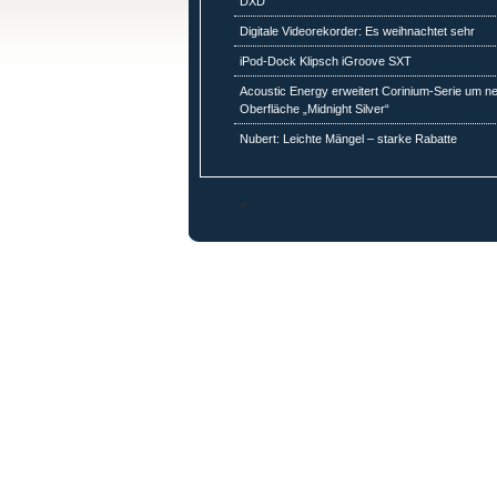
DXD
Digitale Videorekorder: Es weihnachtet sehr
iPod-Dock Klipsch iGroove SXT
Acoustic Energy erweitert Corinium-Serie um n
Oberfläche „Midnight Silver“
Nubert: Leichte Mängel – starke Rabatte