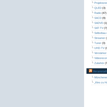
Projektore
QLED
(3)
Radio
(47)
SACD
(9)
SADVD
(1
SAT-TV
(7
Selbstbau
Streamer
(
Tuner
(3)
UHD-TV
(
Verstärker
Videoreco
Zubehör
(7
Veranstal
Münchener
„Kino zu H