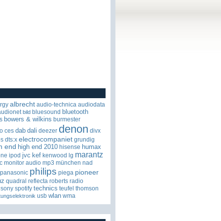
albrecht
rgy
audio-technica
audiodata
bluetooth
audionet
bluesound
bild
bowers & wilkins
s
burmester
denon
dab
dali
o
ces
deezer
divx
electrocompaniet
os
dts:x
grundig
h end
high end 2010
humax
hisense
marantz
jvc
kef
one
ipod
kenwood
lg
c
monitor audio
mp3
münchen
nad
philips
pioneer
panasonic
piega
uz
quadral
reflecta
roberts radio
technics
sony
spotify
teufel
thomson
wlan
usb
wma
tungselektronik