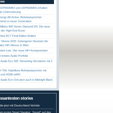
News
UDP800MKII und UDP900MKII erhalten
y-Unterstützung
nergy AE Active: Aktivlautsprecher-
startet in neuer Generation
ilkins 800 Series Diamond D5: Die neue
 der High-End-Ikone
ina RC7 Final Edition limitiert
Vienna 2026: Gelungener Neustart der
nalen HiFi-Messe in Wien
ient Line: Vier neue HiFi-Komponenten
gt breites Audio-Portfolio
Audio Evo 300: Streaming-Verstärker mit 2
70A: Kabellose Aktivlautsprecher mit
t und HDMI eARC
Audio Evo One jetzt auch in Midnight Black
essantesten stories
io jetzt mit Deutschland Vertrieb
ngt ersten Smart Speaker „Sound“ auf den