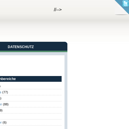
//-->
DATENSCHUTZ
bereiche
)
s
(77)
)
er
(88)
9)
er
(6)