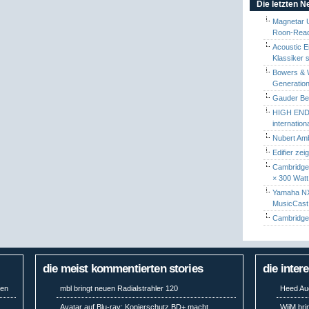
Die letzten 
Magnetar 
Roon-Read
Acoustic E
Klassiker 
Bowers & W
Generation
Gauder Berl
HIGH END 
internatio
Nubert Amb
Edifier zei
Cambridge 
× 300 Watt
Yamaha NX-
MusicCas
Cambridge 
die meist kommentierten stories
die inter
ben
mbl bringt neuen Radialstrahler 120
Heed Aud
Avatar auf Blu-ray: Kopierschutz BD+ macht
WiiM bri