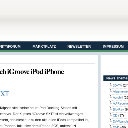
ITY/FORUM
MARKTPLATZ
NEWSLETTER
IMPRESSUM
sch iGroove iPod iPhone
News Themen
3D-TV
(24
 SXT
Allgemeine
Autohifi
(26
AV-Receiv
Klipsch stellt seine neue iPod Docking-Station mit
Blu-Ray
(9
en vor. Der Klipsch “iGroove SXT” ist ein vollwertiges
CD
(37)
tem, das nicht nur zu den aktuellen iPods kompatibel ist,
DA-Wandl
e iPhones, inklusive dem iPhone 3GS, unterstützt.
DVD
(40)