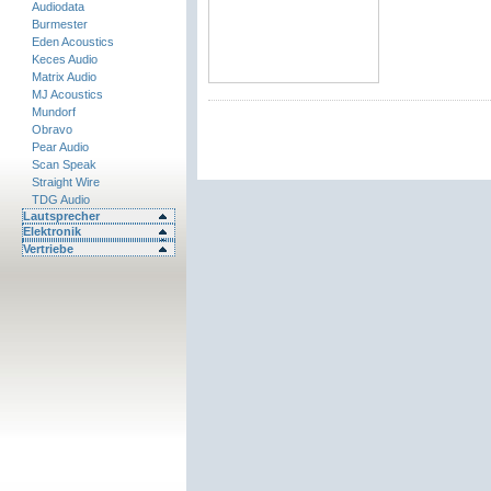
Audiodata
Burmester
Eden Acoustics
Keces Audio
Matrix Audio
MJ Acoustics
Mundorf
Obravo
Pear Audio
Scan Speak
Straight Wire
TDG Audio
Lautsprecher
Elektronik
Vertriebe