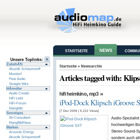
NEWS
STARTSEITE
COMMUN
Unsere Toplinks:
ZubehÃ¶r
Startseite
» Newsarchiv
Akustik Schaumstoff
Mundorf
Articles tagged with: Klip
Pear Audio
Straight Wire
HÃ¤ndler
,
»
Audio Creativ
hifi heimkino
mp3
HiFi Liebl
iPod-Dock Klipsch iGroove
HiFi-Forum
Klangbild
[7 Dez 2009
|
6,222
Views]
Sonstiges
AV-Consultant
Audio-Spezialist 
KlangBildHaus
hochwertigen Box
Marken
Stereo-Sound-Sys
Acoustic Energy
Akustik Schaumstoff
sondern auch all