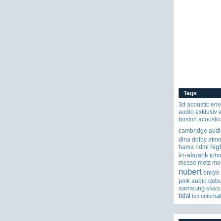
Tags
3d
acoustic ene
audio exklusiv
boston acoustic
cambridge audi
dlna
dolby atm
hig
hama
hdmi
in-akustik
iph
messe
metz
mo
nubert
onkyo
qob
polk audio
samsung
sharp
tidal
ton
unterhal