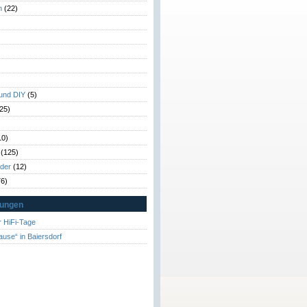
n
(22)
)
)
 und DIY
(5)
25)
10)
(125)
rder
(12)
6)
tungen
 HiFi-Tage
ause“ in Baiersdorf