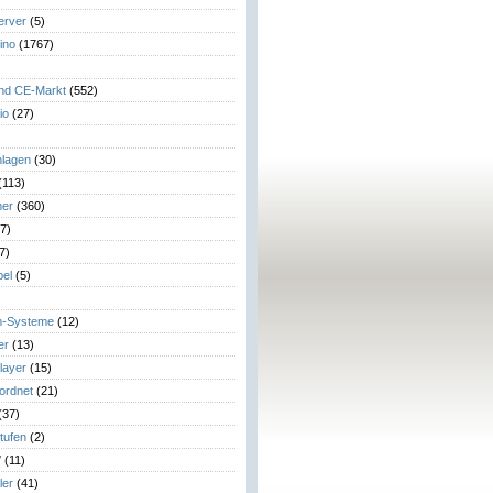
erver
(5)
ino
(1767)
)
und CE-Markt
(552)
io
(27)
lagen
(30)
(113)
her
(360)
7)
7)
el
(5)
m-Systeme
(12)
er
(13)
layer
(15)
eordnet
(21)
(37)
tufen
(2)
V
(11)
ler
(41)