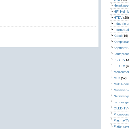
Heimkinos
HiFi Heimk
HTDV
(20
Industrie 
Internetrad
Kabel
(16)
Kompaktan
Kopfhörer
Lautsprec
LCD-TV
(3
LED-TV
(4
Medienmöb
MP3
(52)
Multi-Roo
Musikserv
Netzwerkp
nicht eing
OLED-TV
Phonovors
Plasma-T
Plattenspie