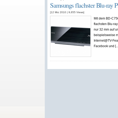
Samsungs flachster Blu-ray 
[12 Mrz 2010
|
9,655
Views]
Mit dem BD-C750
flachsten Blu-ra
nur 32 mm auf und
beispielsweise 
Internet@TV-Feat
Facebook und [...