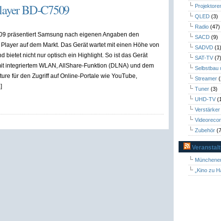
Player BD-C7509
Projektore
QLED
(3)
Radio
(47)
9 präsentiert Samsung nach eigenen Angaben den
SACD
(9)
y Player auf dem Markt. Das Gerät wartet mit einen Höhe von
SADVD
(1
 bietet nicht nur optisch ein Highlight. So ist das Gerät
SAT-TV
(7
mit integriertem WLAN, AllShare-Funktion (DLNA) und dem
Selbstbau
ure für den Zugriff auf Online-Portale wie YouTube,
Streamer
(
]
Tuner
(3)
UHD-TV
(
Verstärker
Videoreco
Zubehör
(7
Veranstal
Münchener
„Kino zu H