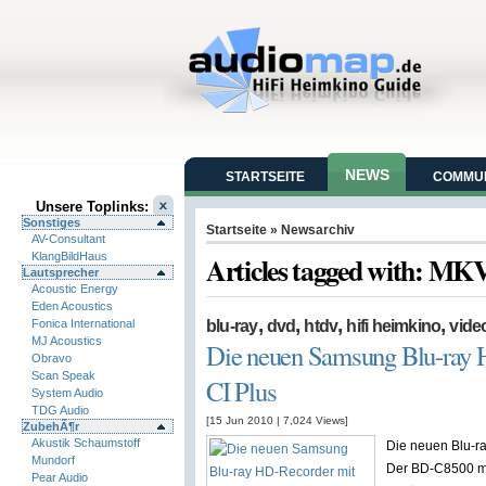
NEWS
STARTSEITE
COMMUN
Unsere Toplinks:
Sonstiges
Startseite
» Newsarchiv
AV-Consultant
KlangBildHaus
Articles tagged with: MK
Lautsprecher
Acoustic Energy
Eden Acoustics
,
,
,
,
Fonica International
blu-ray
dvd
htdv
hifi heimkino
vide
MJ Acoustics
Die neuen Samsung Blu-ray 
Obravo
Scan Speak
CI Plus
System Audio
TDG Audio
[15 Jun 2010
|
7,024
Views]
ZubehÃ¶r
Akustik Schaumstoff
Die neuen Blu-r
Mundorf
Der BD-C8500 mi
Pear Audio