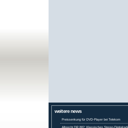
weitere news
Preissenkung für DVD-Player bei Telekom
Albrecht DR 882: Klassisches Stereo-Digitalradi