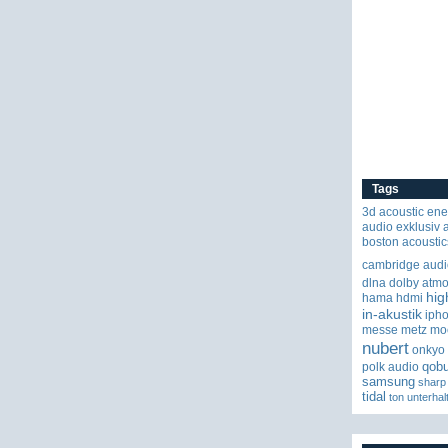
Tags
3d
acoustic ene
audio exklusiv
boston acoustic
cambridge audi
dlna
dolby atm
hig
hama
hdmi
in-akustik
iph
messe
metz
mo
nubert
onkyo
qob
polk audio
samsung
sharp
tidal
ton
unterhal