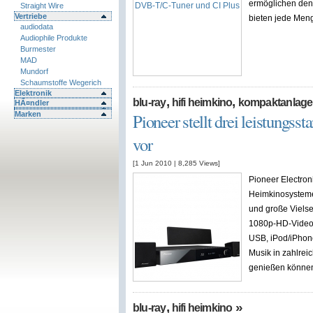
ermöglichen den
Straight Wire
Vertriebe
bieten jede Men
audiodata
Audiophile Produkte
Burmester
MAD
Mundorf
Schaumstoffe Wegerich
Elektronik
,
,
blu-ray
hifi heimkino
kompaktanlag
HÃ¤ndler
Marken
Pioneer stellt drei leistungs
vor
[1 Jun 2010
|
8,285
Views]
Pioneer Electroni
Heimkinosysteme 
und große Vielse
1080p-HD-Videow
USB, iPod/iPhon
Musik in zahlre
genießen können.
,
»
blu-ray
hifi heimkino