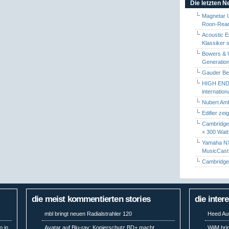
Die letzten 
Magnetar 
Roon-Read
Acoustic E
Klassiker 
Bowers & W
Generation
Gauder Berl
HIGH END 
internatio
Nubert Amb
Edifier zei
Cambridge 
× 300 Watt
Yamaha NX-
MusicCas
Cambridge 
die meist kommentierten stories
die inter
mbl bringt neuen Radialstrahler 120
Heed Aud
o in
Avatar auf Blu-ray: Kopierschutz BD+ macht
WiiM bri