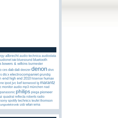
albrecht
rgy
audio-technica
audiodata
bluetooth
audionet
bluesound
bild
bowers & wilkins
s
burmester
denon
dab
dali
o
ces
deezer
divx
electrocompaniet
os
dts:x
grundig
h end
high end 2010
humax
hisense
marantz
jvc
kef
one
ipod
kenwood
lg
c
monitor audio
mp3
münchen
nad
philips
pioneer
panasonic
piega
uz
quadral
reflecta
roberts radio
technics
sony
spotify
teufel
thomson
wlan
usb
wma
tungselektronik