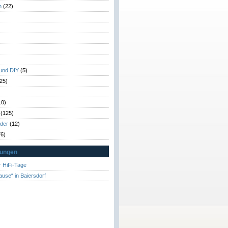
n
(22)
)
)
 und DIY
(5)
25)
10)
(125)
rder
(12)
6)
tungen
 HiFi-Tage
ause“ in Baiersdorf