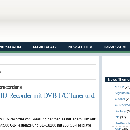
ITY/FORUM
MARKTPLATZ
NEWSLETTER
IMPRESSUM
V
News Themen
»
orecorder
3D-TV
(24
HD-Recorder mit DVB-T/C-Tuner und
Allgemeine
Autohifi
(26
AV-Receiv
Blu-Ray
(9
CD
(37)
ay HD-Recorder von Samsung nehmen es mit jedem Film auf:
DA-Wandl
t 500 GB-Festplatte und BD-C8200 mit 250 GB-Festplatte
DVD
(40)