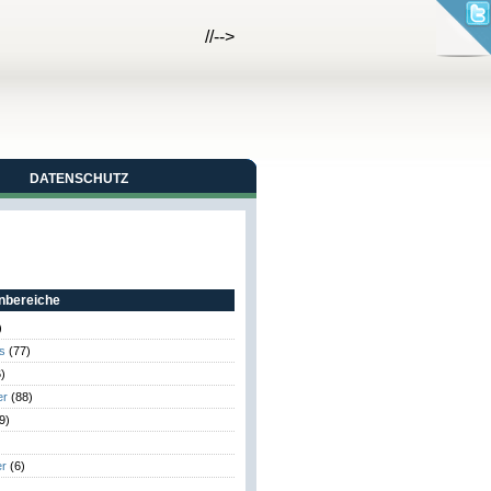
//-->
DATENSCHUTZ
bereiche
)
s
(77)
)
er
(88)
9)
er
(6)