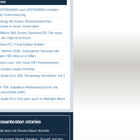
News
UDP800MKII und UDP900MKII erhalten
y-Unterstützung
nergy AE Active: Aktivlautsprecher-
startet in neuer Generation
ilkins 800 Series Diamond D5: Die neue
 der High-End-Ikone
ina RC7 Final Edition limitiert
Vienna 2026: Gelungener Neustart der
nalen HiFi-Messe in Wien
ient Line: Vier neue HiFi-Komponenten
gt breites Audio-Portfolio
Audio Evo 300: Streaming-Verstärker mit 2
70A: Kabellose Aktivlautsprecher mit
t und HDMI eARC
Audio Evo One jetzt auch in Midnight Black
essantesten stories
io jetzt mit Deutschland Vertrieb
ngt ersten Smart Speaker „Sound“ auf den