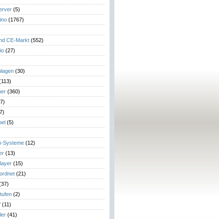
erver
(5)
ino
(1767)
)
und CE-Markt
(552)
io
(27)
lagen
(30)
(113)
her
(360)
7)
7)
el
(5)
m-Systeme
(12)
er
(13)
layer
(15)
eordnet
(21)
(37)
tufen
(2)
V
(11)
ler
(41)