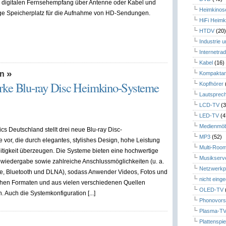
 digitalen Fernsehempfang über Antenne oder Kabel und
Heimkinos
ge Speicherplatz für die Aufnahme von HD-Sendungen.
HiFi Heimk
HTDV
(20
Industrie 
Internetrad
Kabel
(16)
»
en
Kompaktan
starke Blu-ray Disc Heimkino-Systeme
Kopfhörer
Lautsprec
LCD-TV
(3
LED-TV
(4
Medienmöb
cs Deutschland stellt drei neue Blu-ray Disc-
MP3
(52)
vor, die durch elegantes, stylishes Design, hohe Leistung
Multi-Roo
itigkeit überzeugen. Die Systeme bieten eine hochwertige
Musikserv
iedergabe sowie zahlreiche Anschlussmöglichkeiten (u. a.
Netzwerkp
e, Bluetooth und DLNA), sodass Anwender Videos, Fotos und
nicht eing
ichen Formaten und aus vielen verschiedenen Quellen
OLED-TV
 Auch die Systemkonfiguration [...]
Phonovors
Plasma-T
Plattenspie