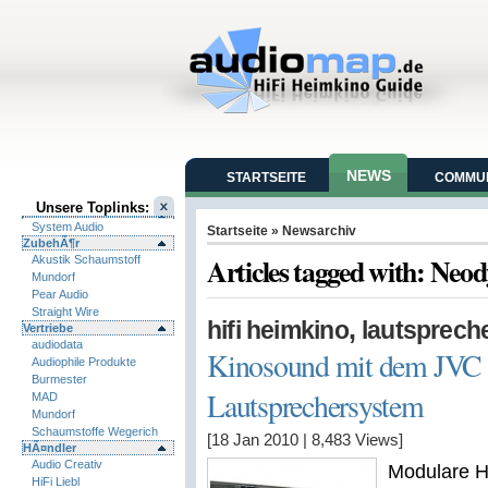
NEWS
STARTSEITE
COMMUN
Unsere Toplinks:
System Audio
Startseite
» Newsarchiv
ZubehÃ¶r
Articles tagged with: Neo
Akustik Schaumstoff
Mundorf
Pear Audio
Straight Wire
,
hifi heimkino
lautsprech
Vertriebe
audiodata
Kinosound mit dem JVC 
Audiophile Produkte
Burmester
Lautsprechersystem
MAD
Mundorf
Schaumstoffe Wegerich
[18 Jan 2010
|
8,483
Views]
HÃ¤ndler
Audio Creativ
Modulare 
HiFi Liebl