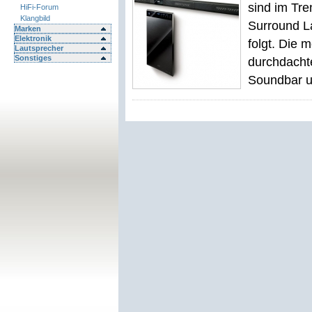
sind im Tr
HiFi-Forum
Klangbild
Surround L
Marken
Elektronik
folgt. Die 
Lautsprecher
Sonstiges
durchdachte
Soundbar u