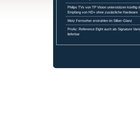
Philips TVs von TP Vision unterstützen künftig 
Empfang von HD+ ohne zusätzliche Hardware
Metz Fernseher erstrahlen im Silber-Glanz
ProAc: Reference Eight auch als Signature Vari
lieferbar