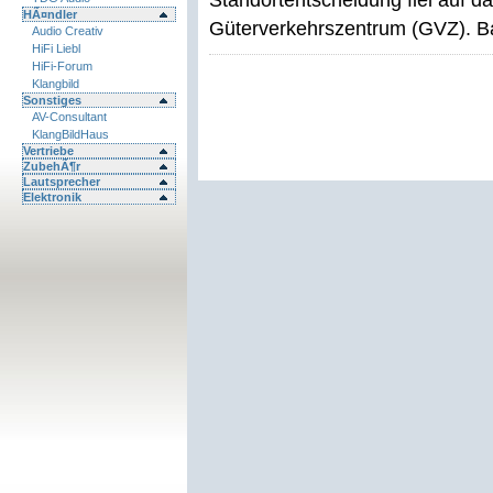
Standortentscheidung fiel auf d
HÃ¤ndler
Güterverkehrszentrum (GVZ). Ba
Audio Creativ
HiFi Liebl
HiFi-Forum
Klangbild
Sonstiges
AV-Consultant
KlangBildHaus
Vertriebe
ZubehÃ¶r
Lautsprecher
Elektronik