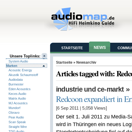
NEWS
STARTSEITE
COMMUN
Unsere Toplinks:
System Audio
Startseite
» Newsarchiv
Marken
Articles tagged with: Red
Acoustic Energy
Akustik Schaumstoff
Audiodata
Burmester
»
industrie und ce-markt
Eden Acoustics
Keces Audio
Redcoon expandiert in Er
Matrix Audio
MJ Acoustics
[6 Sep 2011
|
5,058
Views]
Mundorf
Obravo
Der seit 1. Juli 2011 zu Media
Pear Audio
Scan Speak
wird in Thüringen ein neues Log
Straight Wire
TDG Audio