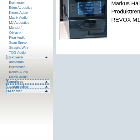
Markus Hal
Burmester
Eden Acoustics
Produkttre
Keces Audio
Matrix Audio
REVOX M1
MJ Acoustics
Mundorf
Obravo
Pear Audio
Scan Speak
Straight Wire
TDG Audio
Elektronik
audiodata
Burmester
Keces Audio
Matrix Audio
Sonstiges
Lautsprecher
HÃ¤ndler