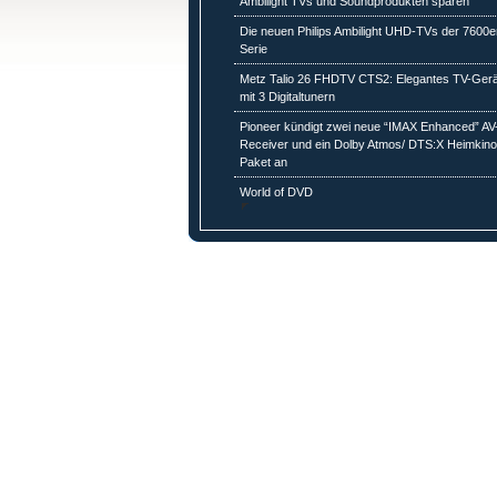
Ambilight TVs und Soundprodukten sparen
Die neuen Philips Ambilight UHD-TVs der 7600e
Serie
Metz Talio 26 FHDTV CTS2: Elegantes TV-Gerä
mit 3 Digitaltunern
Pioneer kündigt zwei neue “IMAX Enhanced” AV
Receiver und ein Dolby Atmos/ DTS:X Heimkino
Paket an
World of DVD