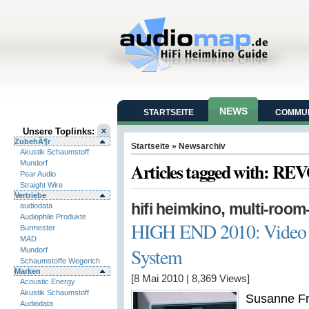
NEWS
STARTSEITE
COMMUN
Unsere Toplinks:
ZubehÃ¶r
Startseite
» Newsarchiv
Akustik Schaumstoff
Mundorf
Articles tagged with: RE
Pear Audio
Straight Wire
Vertriebe
,
hifi heimkino
multi-room
audiodata
Audiophile Produkte
HIGH END 2010: Video
Burmester
MAD
System
Mundorf
Schaumstoffe Wegerich
Marken
[8 Mai 2010
|
8,369
Views]
Acoustic Energy
Akustik Schaumstoff
Susanne Fr
Audiodata