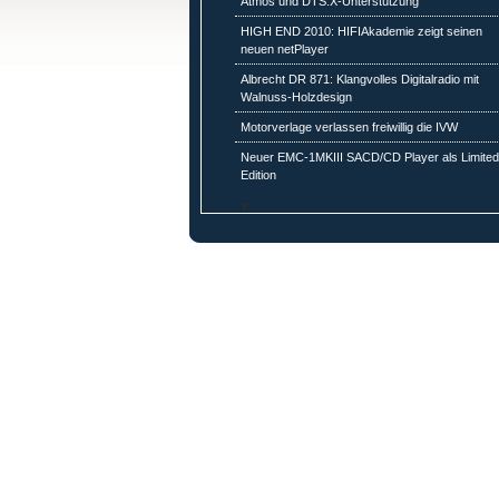
Atmos und DTS:X-Unterstützung
HIGH END 2010: HIFIAkademie zeigt seinen
neuen netPlayer
Albrecht DR 871: Klangvolles Digitalradio mit
Walnuss-Holzdesign
Motorverlage verlassen freiwillig die IVW
Neuer EMC-1MKIII SACD/CD Player als Limite
Edition