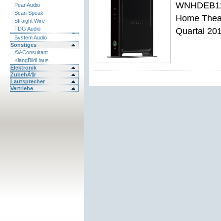
WNHDEB111
Pear Audio
Scan Speak
Home Theat
Straight Wire
TDG Audio
Quartal 20
System Audio
Sonstiges
AV-Consultant
KlangBildHaus
Elektronik
ZubehÃ¶r
Lautsprecher
Vertriebe