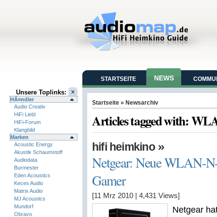
NEWS
STARTSEITE
COMMUN
Unsere Toplinks:
HÃ¤ndler
Startseite
» Newsarchiv
Audio Creativ
HiFi Liebl
Articles tagged with: W
HiFi-Forum
Klangbild
Marken
»
hifi heimkino
Acoustic Energy
Akustik Schaumstoff
Netgear: Neue WLAN-N-
Audiodata
Burmester
Gamer
Eden Acoustics
Keces Audio
Matrix Audio
[11 Mrz 2010
|
4,431
Views]
MJ Acoustics
Mundorf
Netgear ha
Obravo