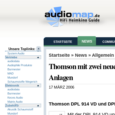
NEWS
STARTSEITE
COMMUN
Unsere Toplinks:
System Audio
Startseite
»
News
» Allgemein
Vertriebe
audiodata
Thomson mit zwei neu
Audiophile Produkte
Burmester
Anlagen
MAD
Mundorf
Schaumstoffe Wegerich
Elektronik
17 MÄRZ 2006
audiodata
Burmester
Keces Audio
Matrix Audio
Thomson DPL 914 VD und DP
ZubehÃ¶r
Akustik Schaumstoff
Mundorf
Mit der DPL 914 VD un