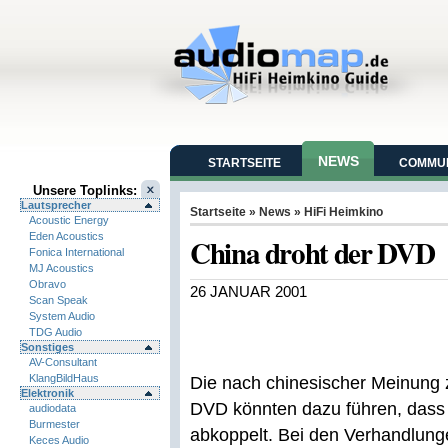
NEWS
STARTSEITE
COMMUN
Unsere Toplinks:
Lautsprecher
Startseite
»
News
»
HiFi Heimkino
Acoustic Energy
Eden Acoustics
China droht der DVD
Fonica International
MJ Acoustics
Obravo
26 JANUAR 2001
Scan Speak
System Audio
TDG Audio
Sonstiges
AV-Consultant
KlangBildHaus
Die nach chinesischer Meinung 
Elektronik
DVD könnten dazu führen, dass 
audiodata
Burmester
abkoppelt. Bei den Verhandlung
Keces Audio