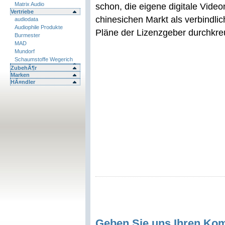
Matrix Audio
schon, die eigene digitale Vid
Vertriebe
chinesichen Markt als verbindli
audiodata
Audiophile Produkte
Pläne der Lizenzgeber durchkre
Burmester
MAD
Mundorf
Schaumstoffe Wegerich
ZubehÃ¶r
Marken
HÃ¤ndler
Geben Sie uns Ihren Ko