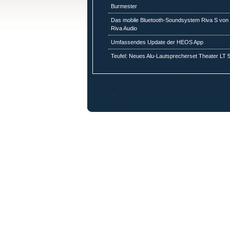
Burmester
Das mobile Bluetooth-Soundsystem Riva S von
Riva Audio
Umfassendes Update der HEOS App
Teufel: Neues Alu-Lautsprecherset Theater LT 