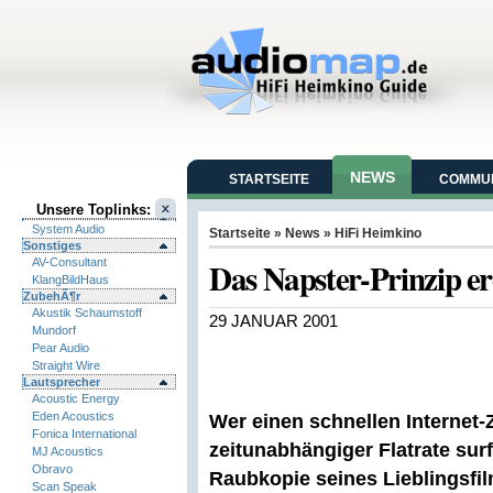
NEWS
STARTSEITE
COMMUN
Unsere Toplinks:
System Audio
Startseite
»
News
»
HiFi Heimkino
Sonstiges
Das Napster-Prinzip er
AV-Consultant
KlangBildHaus
ZubehÃ¶r
Akustik Schaumstoff
29 JANUAR 2001
Mundorf
Pear Audio
Straight Wire
Lautsprecher
Acoustic Energy
Eden Acoustics
Wer einen schnellen Internet-
Fonica International
zeitunabhängiger Flatrate sur
MJ Acoustics
Obravo
Raubkopie seines Lieblingsfi
Scan Speak