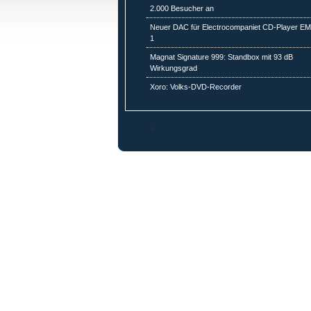
2.000 Besucher an
Neuer DAC für Electrocompaniet CD-Player E
1
Magnat Signature 999: Standbox mit 93 dB
Wirkungsgrad
Xoro: Volks-DVD-Recorder