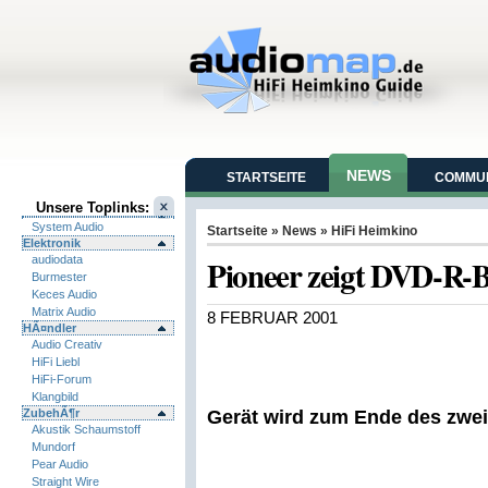
NEWS
STARTSEITE
COMMUN
Unsere Toplinks:
System Audio
Startseite
»
News
»
HiFi Heimkino
Elektronik
Pioneer zeigt DVD-R-
audiodata
Burmester
Keces Audio
Matrix Audio
8 FEBRUAR 2001
HÃ¤ndler
Audio Creativ
HiFi Liebl
HiFi-Forum
Klangbild
ZubehÃ¶r
Gerät wird zum Ende des zweit
Akustik Schaumstoff
Mundorf
Pear Audio
Straight Wire