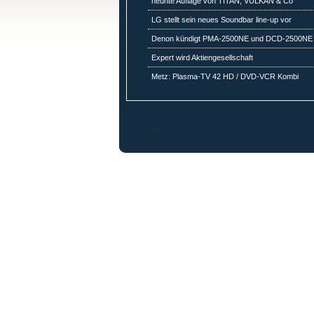
neunte Auflage von TITAN, VULKAN & Co
LG stellt sein neues Soundbar line-up vor
Denon kündigt PMA-2500NE und DCD-2500NE
Expert wird Aktiengesellschaft
Metz: Plasma-TV 42 HD / DVD-VCR Kombi