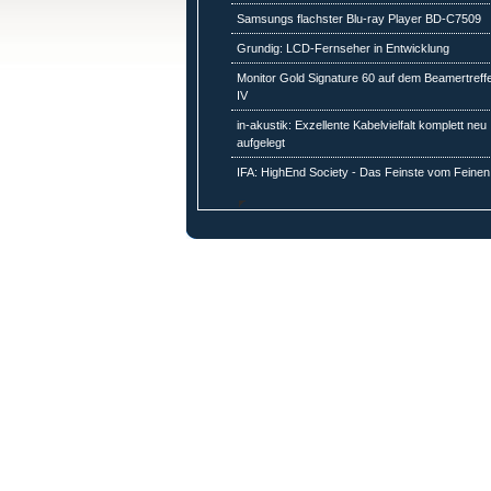
Samsungs flachster Blu-ray Player BD-C7509
Grundig: LCD-Fernseher in Entwicklung
Monitor Gold Signature 60 auf dem Beamertreff
IV
in-akustik: Exzellente Kabelvielfalt komplett neu
aufgelegt
IFA: HighEnd Society - Das Feinste vom Feinen