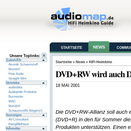
NEWS
STARTSEITE
COMMUN
Unsere Toplinks:
ZubehÃ¶r
Startseite
»
News
»
HiFi Heimkino
Akustik Schaumstoff
Mundorf
DVD+RW wird auch D
Pear Audio
Straight Wire
Vertriebe
18 MAI 2001
audiodata
Audiophile Produkte
Burmester
MAD
Mundorf
Schaumstoffe Wegerich
Die DVD+RW-Allianz soll auch 
Sonstiges
(DVD+R) in den für Sommer di
AV-Consultant
KlangBildHaus
Produkten unterstützen. Einen 
HÃ¤ndler