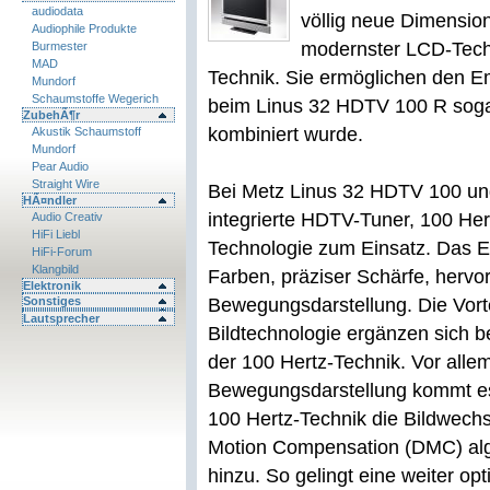
audiodata
völlig neue Dimensio
Audiophile Produkte
modernster LCD-Techn
Burmester
MAD
Technik. Sie ermöglichen den 
Mundorf
Schaumstoffe Wegerich
beim Linus 32 HDTV 100 R sogar 
ZubehÃ¶r
kombiniert wurde.
Akustik Schaumstoff
Mundorf
Pear Audio
Straight Wire
Bei Metz Linus 32 HDTV 100 u
HÃ¤ndler
integrierte HDTV-Tuner, 100 He
Audio Creativ
HiFi Liebl
Technologie zum Einsatz. Das E
HiFi-Forum
Klangbild
Farben, präziser Schärfe, hervo
Elektronik
Sonstiges
Bewegungsdarstellung. Die Vort
Lautsprecher
Bildtechnologie ergänzen sich b
der 100 Hertz-Technik. Vor alle
Bewegungsdarstellung kommt es
100 Hertz-Technik die Bildwechs
Motion Compensation (DMC) alg
hinzu. So gelingt eine weiter o