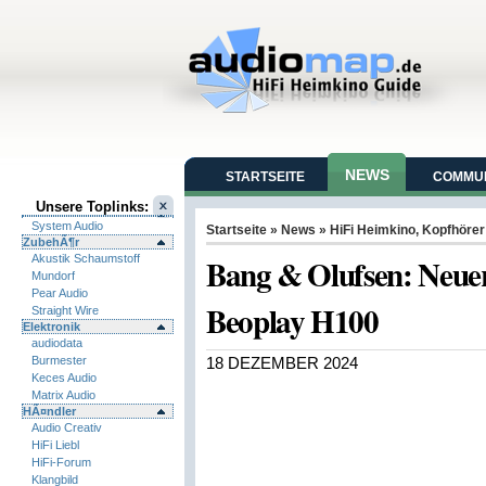
NEWS
STARTSEITE
COMMUN
Unsere Toplinks:
System Audio
Startseite
»
News
»
HiFi Heimkino
,
Kopfhörer
ZubehÃ¶r
Bang & Olufsen: Neuer
Akustik Schaumstoff
Mundorf
Pear Audio
Beoplay H100
Straight Wire
Elektronik
audiodata
Burmester
18 DEZEMBER 2024
Keces Audio
Matrix Audio
HÃ¤ndler
Audio Creativ
HiFi Liebl
HiFi-Forum
Klangbild