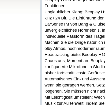
Funktionen::
Unglaublicher Klang: Beoplay H1
kHz / 24 Bit. Die Einführung de
EarSenseTM von Bang & Olufsen 
unvergleichliches Hörerlebnis, i
individuelle Passform des Träge
Machen Sie die Dinge natürlich 
olby Atmos, hochmoderner räuml
Headtracking bietet Beoplay H10
Chaos aus, Moment an: Beoplay 
konfigurierte Mikrofone in Studi
bisher fortschrittlichste Gerä
Automatisches Ein- und Ausscha
wenn sie getragen werden. Setz
losgehen. Sie müssen nicht nac
Mit Leichtigkeit umstellen: We
Musik zur Außenwelt, indem Sie 