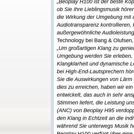
„Beoplay H100 ist der beste Kopf
ob Sie Ihre Lieblingsmusik höre
die Wirkung der Umgebung mit 
Audiotransparenz kontrollieren, 
außergewöhnliche Audioleistung
Technology bei Bang & Olufsen, 
„Um großartigen Klang zu genieß
Umgebung werden Sie erleben, 
Klangklarheit und dynamische Le
bei High-End-Lautsprechern hö
Sie die Auswirkungen von Lärm a
dies zu erreichen, haben wir ein
entwickelt, das auch in sehr ansp
Stimmen liefert, die Leistung u
(ANC) von Beoplay H95 verdopp
den Klang in Echtzeit an die ind
während Sie unterwegs Musik h
Beoplay H100 verfügt über eine