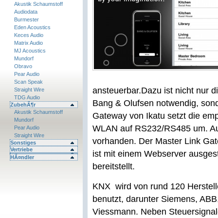
Akustik Schaumstoff
Audiodata
Burmester
Eden Acoustics
Keces Audio
Matrix Audio
MJ Acoustics
Mundorf
Obravo
Pear Audio
Scan Speak
ansteuerbar.
Dazu ist nicht nur
Straight Wire
TDG Audio
Bang & Olufsen notwendig, son
ZubehÃ¶r
Akustik Schaumstoff
Gateway von Ikatu setzt die e
Mundorf
WLAN auf RS232/RS485 um. Auße
Pear Audio
Straight Wire
vorhanden. Der Master Link Ga
Sonstiges
Vertriebe
ist mit einem Webserver ausgest
HÃ¤ndler
bereitstellt.
KNX wird von rund 120 Herstel
benutzt, darunter Siemens, ABB
Viessmann. Neben Steuersigna