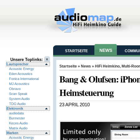
NEWS
STARTSEITE
COMMUN
Unsere Toplinks:
Lautsprecher
Startseite
»
News
»
HiFi Heimkino
,
Multi-Ro
Acoustic Energy
Eden Acoustics
Bang & Olufsen: iPhon
Fonica International
MJ Acoustics
Heimsteuerung
Obravo
Scan Speak
System Audio
TDG Audio
23 APRIL 2010
Elektronik
audiodata
Burmester
Keces Audio
Matrix Audio
Marken
Acoustic Energy