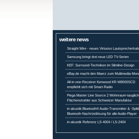
weitere news
Straight Wire - neues Virtuoso Lautsprecherkab
Samsung bringt drei neue LED TV-Serien
KEF: Surround-Techniken im Slimline-Design
eBay.de macht den Maerz zum Multimedia-Mon
All-in-one-Receiver Kenwood KR-W8000SCD
empfiehlt sich mit Smart-Radio
Piega Master Line Source 2 Wohnraum-tauglich
Flächenstrahler aus Schweizer Manufaktur
in-akustik:Bluetooth® Audio-Transmitter & -Split
Bluetooth-Nachrüstlösung für alle Audio-Player
in-akustik Referenz LS-4004 / LS-2404