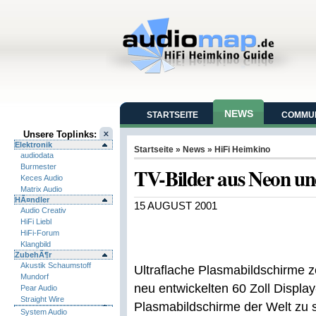
NEWS
STARTSEITE
COMMUN
Unsere Toplinks:
Elektronik
Startseite
»
News
»
HiFi Heimkino
audiodata
Burmester
TV-Bilder aus Neon u
Keces Audio
Matrix Audio
HÃ¤ndler
15 AUGUST 2001
Audio Creativ
HiFi Liebl
HiFi-Forum
Klangbild
ZubehÃ¶r
Akustik Schaumstoff
Ultraflache Plasmabildschirme z
Mundorf
neu entwickelten 60 Zoll Display
Pear Audio
Straight Wire
Plasmabildschirme der Welt zu s
System Audio