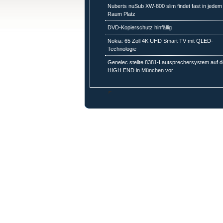
Nuberts nuSub XW-800 slim findet fast in jedem
Raum Platz
DVD-Kopierschutz hinfällig
Nokia: 65 Zoll 4K UHD Smart TV mit QLED-
Technologie
Genelec stellte 8381-Lautsprechersystem auf d
HIGH END in München vor