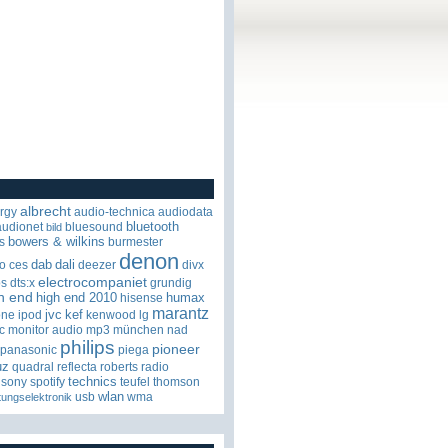
albrecht
rgy
audio-technica
audiodata
bluetooth
audionet
bluesound
bild
bowers & wilkins
s
burmester
denon
dab
dali
o
ces
deezer
divx
electrocompaniet
os
dts:x
grundig
h end
high end 2010
humax
hisense
marantz
jvc
kef
one
ipod
kenwood
lg
c
monitor audio
mp3
münchen
nad
philips
pioneer
panasonic
piega
uz
quadral
reflecta
roberts radio
technics
sony
spotify
teufel
thomson
wlan
usb
wma
tungselektronik