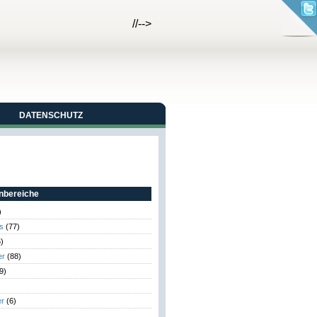
//-->
DATENSCHUTZ
bereiche
)
s
(77)
)
er
(88)
9)
er
(6)