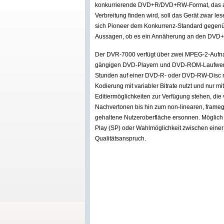
konkurrierende DVD+R/DVD+RW-Format, das auf
Verbreitung finden wird, soll das Gerät zwar le
sich Pioneer dem Konkurrenz-Standard gegenüb
Aussagen, ob es ein Annäherung an den DVD+
Der DVR-7000 verfügt über zwei MPEG-2-Aufna
gängigen DVD-Playern und DVD-ROM-Laufwerke
Stunden auf einer DVD-R- oder DVD-RW-Disc m
Kodierung mit variabler Bitrate nutzt und nur m
Editiermöglichkeiten zur Verfügung stehen, di
Nachvertonen bis hin zum non-linearen, frameg
gehaltene Nutzeroberfläche ersonnen. Möglich
Play (SP) oder Wahlmöglichkeit zwischen eine
Qualitätsanspruch.