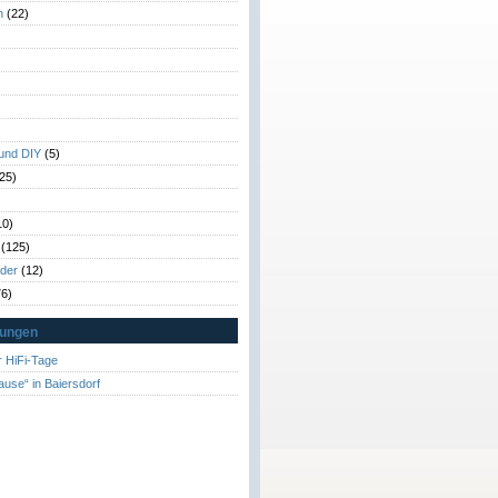
n
(22)
)
)
 und DIY
(5)
25)
10)
(125)
rder
(12)
6)
tungen
 HiFi-Tage
ause“ in Baiersdorf