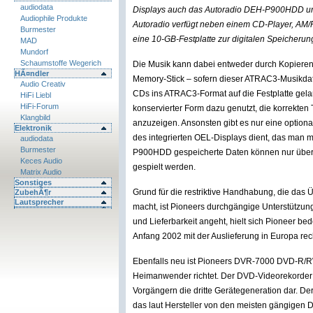
audiodata
Displays auch das Autoradio DEH-P900HDD un
Audiophile Produkte
Autoradio verfügt neben einem CD-Player, AM
Burmester
eine 10-GB-Festplatte zur digitalen Speicher
MAD
Mundorf
Schaumstoffe Wegerich
Die Musik kann dabei entweder durch Kopiere
HÃ¤ndler
Memory-Stick – sofern dieser ATRAC3-Musikdat
Audio Creativ
CDs ins ATRAC3-Format auf die Festplatte ge
HiFi Liebl
HiFi-Forum
konservierter Form dazu genutzt, die korrekten
Klangbild
anzuzeigen. Ansonsten gibt es nur eine option
Elektronik
des integrierten OEL-Displays dient, das man 
audiodata
Burmester
P900HDD gespeicherte Daten können nur über d
Keces Audio
gespielt werden.
Matrix Audio
Sonstiges
Grund für die restriktive Handhabung, die da
ZubehÃ¶r
Lautsprecher
macht, ist Pioneers durchgängige Unterstützu
und Lieferbarkeit angeht, hielt sich Pioneer be
Anfang 2002 mit der Auslieferung in Europa rec
Ebenfalls neu ist Pioneers DVR-7000 DVD-R/RW
Heimanwender richtet. Der DVD-Videorekorder st
Vorgängern die dritte Gerätegeneration dar. 
das laut Hersteller von den meisten gängige