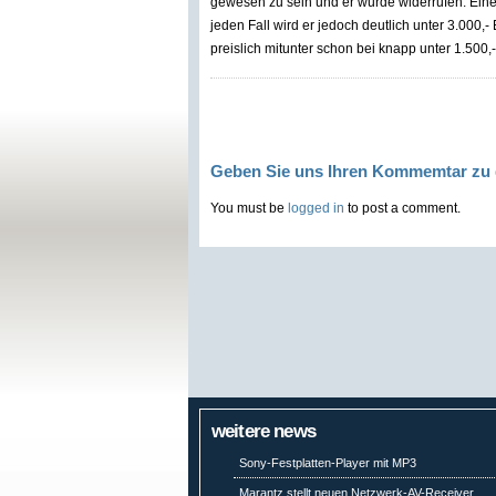
gewesen zu sein und er wurde widerrufen. Eine
jeden Fall wird er jedoch deutlich unter 3.000,
preislich mitunter schon bei knapp unter 1.500,-
Geben Sie uns Ihren Kommemtar zu 
You must be
logged in
to post a comment.
weitere news
Sony-Festplatten-Player mit MP3
Marantz stellt neuen Netzwerk-AV-Receiver