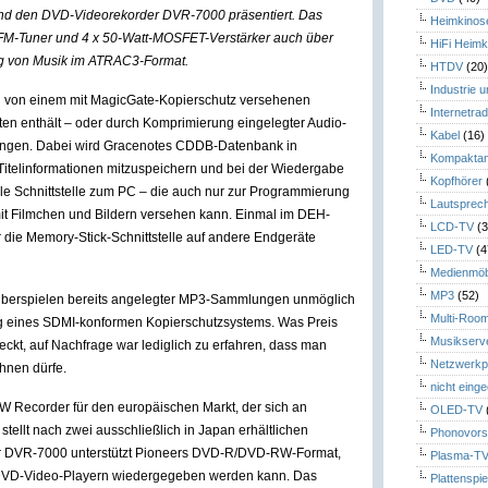
d den DVD-Videorekorder DVR-7000 präsentiert. Das
Heimkinos
/FM-Tuner und 4 x 50-Watt-MOSFET-Verstärker auch über
HiFi Heimk
ung von Musik im ATRAC3-Format.
HTDV
(20
Industrie 
n von einem mit MagicGate-Kopierschutz versehenen
Internetrad
en enthält – oder durch Komprimierung eingelegter Audio-
Kabel
(16)
langen. Dabei wird Gracenotes CDDB-Datenbank in
Kompaktan
 Titelinformationen mitzuspeichern und bei der Wiedergabe
Kopfhörer
ale Schnittstelle zum PC – die auch nur zur Programmierung
Lautsprec
mit Filmchen und Bildern versehen kann. Einmal im DEH-
LCD-TV
(3
ie Memory-Stick-Schnittstelle auf andere Endgeräte
LED-TV
(4
Medienmöb
MP3
(52)
s Überspielen bereits angelegter MP3-Sammlungen unmöglich
Multi-Roo
ng eines SDMI-konformen Kopierschutzsystems. Was Preis
Musikserv
deckt, auf Nachfrage war lediglich zu erfahren, dass man
Netzwerkp
hnen dürfe.
nicht eing
 Recorder für den europäischen Markt, der sich an
OLED-TV
ellt nach zwei ausschließlich in Japan erhältlichen
Phonovors
Der DVR-7000 unterstützt Pioneers DVD-R/DVD-RW-Format,
Plasma-T
n DVD-Video-Playern wiedergegeben werden kann. Das
Plattenspie