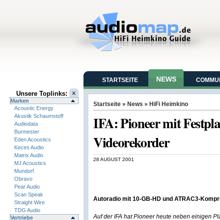
NEWS
STARTSEITE
COMMUN
Unsere Toplinks:
Marken
Startseite
»
News
»
HiFi Heimkino
Acoustic Energy
Akustik Schaumstoff
IFA: Pioneer mit Festpl
Audiodata
Burmester
Videorekorder
Eden Acoustics
Keces Audio
Matrix Audio
28 AUGUST 2001
MJ Acoustics
Mundorf
Obravo
Pear Audio
Scan Speak
Autoradio mit 10-GB-HD und ATRAC3-Kompre
Straight Wire
TDG Audio
Auf der IFA hat Pioneer heute neben einigen Pl
Vertriebe