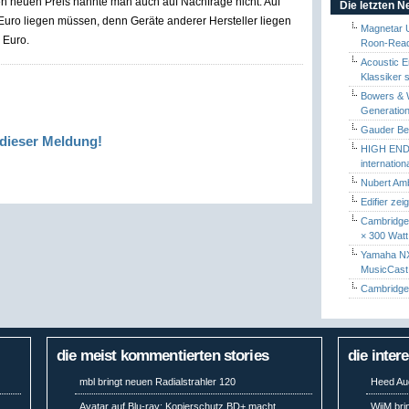
n neuen Preis nannte man auch auf Nachfrage nicht. Auf
Die letzten 
- Euro liegen müssen, denn Geräte anderer Hersteller liegen
Magnetar 
 Euro.
Roon-Read
Acoustic E
Klassiker 
Bowers & W
Generation
Gauder Berl
dieser Meldung!
HIGH END 
internatio
Nubert Amb
Edifier zei
Cambridge 
× 300 Watt
Yamaha NX-
MusicCas
Cambridge 
die meist kommentierten stories
die inter
mbl bringt neuen Radialstrahler 120
Heed Aud
Avatar auf Blu-ray: Kopierschutz BD+ macht
WiiM bri