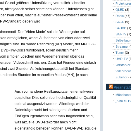
 Grund größerer Unterstützung vermutlich schneller
Projektore
sen, nicht jedoch selber schreiben können. Unterdessen gibt
QLED
(3)
er zwar offen, machte auf einer Pressekonferenz aber keine
Radio
(47)
RW-Standard geben wird.
SACD
(9)
SADVD
(1
hmemodi: Der “Video Mode” soll die Wiedergabe auf
SAT-TV
(7
n ermöglichen, wobei Aufnahmen von einer oder zwei
Selbstbau
öglich sind. Im “Video Recording (VR) Mode”, der MPEG-2-
Streamer
(
it DVD-RW-Discs funktioniert, sollen deutlich mehr
Tuner
(3)
e vom simplen Löschen und Wiederherstellen über das
UHD-TV
(
enauen Videoschnitt reichen. Dazu hat Pioneer eine einfach
Verstärker
 sind zwei Stunden Aufzeichnungskapazität bei Standard-
Videoreco
r und sechs Stunden im manuellen Modus (MN), je nach
Zubehör
(7
Veranstal
Auch vorhandene Restkapazitäten einer teilweise
Münchener
bespielten Disc sollen bei höchstmöglicher Qualität
„Kino zu H
optimal ausgenutzt werden. Allerdings wird der
Datenträger wohl bei ständigem Löschen und
Einfügen irgendwann sehr stark fragmentiert sein,
was aktuelle DVD-Rekorder noch nicht
eigenständig beheben können. DVD-RW-Discs, die