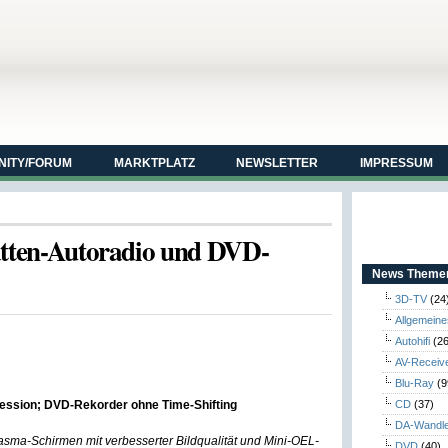
ITY/FORUM
MARKTPLATZ
NEWSLETTER
IMPRESSUM
atten-Autoradio und DVD-
News Themen
3D-TV
(24
Allgemeine
Autohifi
(26
AV-Receiv
Blu-Ray
(9
ssion; DVD-Rekorder ohne Time-Shifting
CD
(37)
DA-Wandl
asma-Schirmen mit verbesserter Bildqualität und Mini-OEL-
DVD
(40)