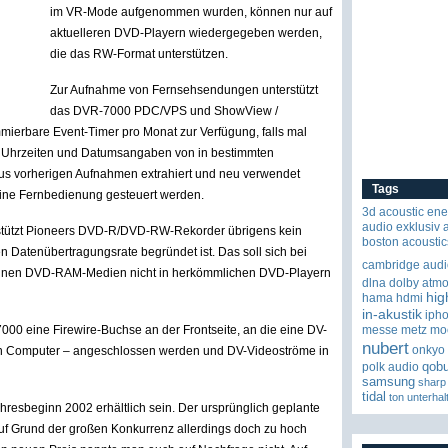
im VR-Mode aufgenommen wurden, können nur auf
aktuelleren DVD-Playern wiedergegeben werden,
die das RW-Format unterstützen.
Zur Aufnahme von Fernsehsendungen unterstützt
das DVR-7000 PDC/VPS und ShowView /
ierbare Event-Timer pro Monat zur Verfügung, falls mal
. Uhrzeiten und Datumsangaben von in bestimmten
us vorherigen Aufnahmen extrahiert und neu verwendet
Tags
ine Fernbedienung gesteuert werden.
3d
acoustic ene
audio exklusiv
tützt Pioneers DVD-R/DVD-RW-Rekorder übrigens kein
boston acoustic
en Datenübertragungsrate begründet ist. Das soll sich bei
cambridge audi
önnen DVD-RAM-Medien nicht in herkömmlichen DVD-Playern
dlna
dolby atm
hig
hama
hdmi
in-akustik
iph
7000 eine Firewire-Buchse an der Frontseite, an die eine DV-
messe
metz
mo
nubert
onkyo
n Computer – angeschlossen werden und DV-Videoströme in
qob
polk audio
samsung
sharp
tidal
ton
unterhal
esbeginn 2002 erhältlich sein. Der ursprünglich geplante
auf Grund der großen Konkurrenz allerdings doch zu hoch