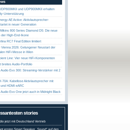
News
UDP800MKII und UDP900MKII erhalten
y-Unterstützung
nergy AE Active: Aktivlautsprecher-
startet in neuer Generation
ilkins 800 Series Diamond D5: Die neue
 der High-End-Ikone
ina RC7 Final Edition limitiert
Vienna 2026: Gelungener Neustart der
nalen HiFi-Messe in Wien
ient Line: Vier neue HiFi-Komponenten
gt breites Audio-Portfolio
Audio Evo 300: Streaming-Verstärker mit 2
70A: Kabellose Aktivlautsprecher mit
t und HDMI eARC
Audio Evo One jetzt auch in Midnight Black
essantesten stories
io jetzt mit Deutschland Vertrieb
ngt ersten Smart Speaker „Sound“ auf den