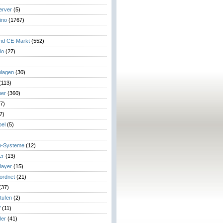
erver
(5)
ino
(1767)
)
und CE-Markt
(552)
io
(27)
lagen
(30)
(113)
her
(360)
7)
7)
el
(5)
m-Systeme
(12)
er
(13)
layer
(15)
eordnet
(21)
(37)
tufen
(2)
V
(11)
ler
(41)