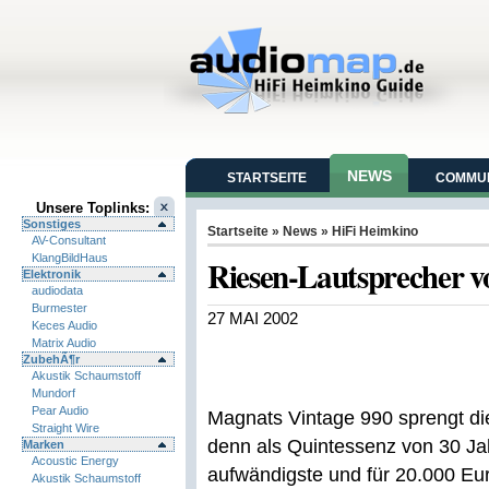
NEWS
STARTSEITE
COMMUN
Unsere Toplinks:
Sonstiges
Startseite
»
News
»
HiFi Heimkino
AV-Consultant
KlangBildHaus
Riesen-Lautsprecher 
Elektronik
audiodata
Burmester
27 MAI 2002
Keces Audio
Matrix Audio
ZubehÃ¶r
Akustik Schaumstoff
Mundorf
Pear Audio
Magnats Vintage 990 sprengt di
Straight Wire
denn als Quintessenz von 30 Ja
Marken
Acoustic Energy
aufwändigste und für 20.000 Eur
Akustik Schaumstoff