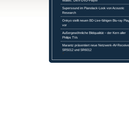
Waitec: DivX-DVD-Player
Supersound im Pianolack-Look von Acoustic
Research
Onkyo stellt neuen BD-Live-fähigen Blu-ray Pla
vor
Außergewöhnliche Bildqualität – der Kern aller
Philips TVs
Marantz präsentiert neue Netzwerk-AV-Receive
SR5012 und SR6012