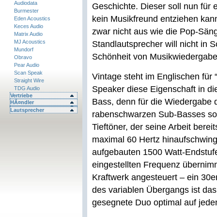
Audiodata
Geschichte. Dieser soll nun für
Burmester
kein Musikfreund entziehen kan
Eden Acoustics
Keces Audio
zwar nicht aus wie die Pop-Säng
Matrix Audio
MJ Acoustics
Standlautsprecher will nicht in 
Mundorf
Schönheit von Musikwiedergabe 
Obravo
Pear Audio
Scan Speak
Vintage steht im Englischen für
Straight Wire
Speaker diese Eigenschaft in di
TDG Audio
Vertriebe
Bass, denn für die Wiedergabe d
HÃ¤ndler
Lautsprecher
rabenschwarzen Sub-Basses sorg
Tieftöner, der seine Arbeit berei
maximal 60 Hertz hinaufschwingt.
aufgebauten 1500 Watt-Endstufe
eingestellten Frequenz übernimm
Kraftwerk angesteuert – ein 30
des variablen Übergangs ist das
gesegnete Duo optimal auf jede