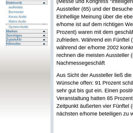
(Messe und Kongress “Intelligen
Elektronik
audiodata
Aussteller (65) und der Besuche
Burmester
Einhellige Meinung über die ebe
Keces Audio
Matrix Audio
e/home ist auf dem richtigen Weg
System Audio
Prozent) waren mit dem geschäft
Marken
Sonstiges
zufrieden. Während ein Fünftel 
ZubehÃ¶r
HÃ¤ndler
während der e/home 2002 konkre
rechnen die meisten Aussteller 
Nachmessegeschäft
Aus Sicht der Aussteller ließ 
Wünsche offen: 91 Prozent schä
sehr gut bis gut ein. Einen posi
Veranstaltung hatten 85 Prozen
Zeitpunkt äußerten vier Fünftel 
nächsten e/home beteiligen zu w