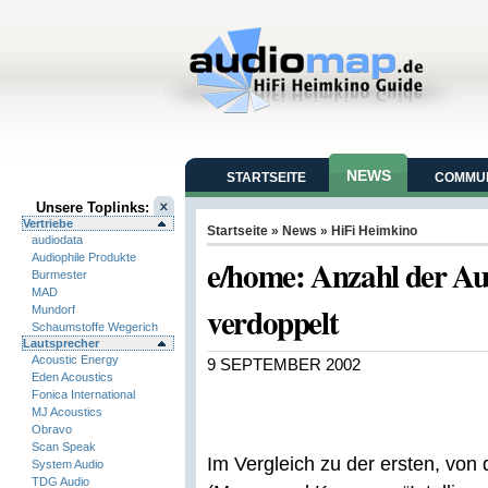
NEWS
STARTSEITE
COMMUN
Unsere Toplinks:
Vertriebe
Startseite
»
News
»
HiFi Heimkino
audiodata
Audiophile Produkte
e/home: Anzahl der Au
Burmester
MAD
verdoppelt
Mundorf
Schaumstoffe Wegerich
Lautsprecher
Acoustic Energy
9 SEPTEMBER 2002
Eden Acoustics
Fonica International
MJ Acoustics
Obravo
Scan Speak
Im Vergleich zu der ersten, von
System Audio
TDG Audio