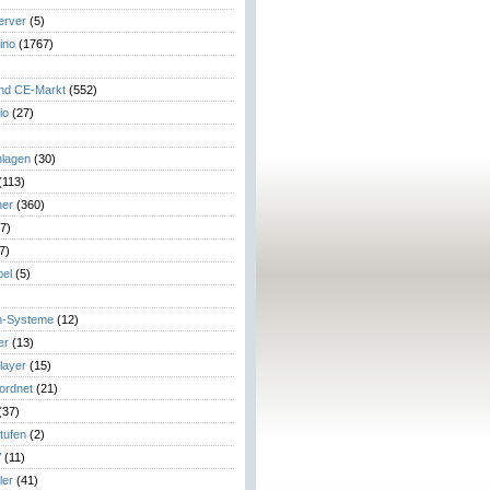
erver
(5)
ino
(1767)
)
und CE-Markt
(552)
io
(27)
lagen
(30)
(113)
her
(360)
7)
7)
el
(5)
m-Systeme
(12)
er
(13)
layer
(15)
eordnet
(21)
(37)
tufen
(2)
V
(11)
ler
(41)