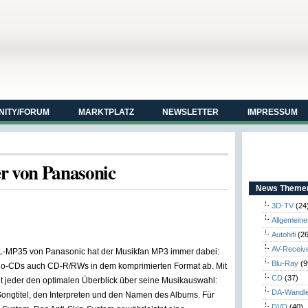
ITY/FORUM
MARKTPLATZ
NEWSLETTER
IMPRESSUM
 von Panasonic
News Themen
3D-TV
(24
Allgemeine
Autohifi
(26
AV-Receiv
L-MP35 von Panasonic hat der Musikfan MP3 immer dabei:
Blu-Ray
(9
io-CDs auch CD-R/RWs in dem komprimierten Format ab. Mit
CD
(37)
 jeder den optimalen Überblick über seine Musikauswahl:
DA-Wandl
Songtitel, den Interpreten und den Namen des Albums. Für
DVD
(40)