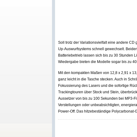
Soll trotz der Variationsvielfalt eine andere C
Up-Auswurfsystems schnell gewechselt. Beiden 
Batteriebetrieb lassen sich bis zu 30 Stunden
Wiedergabe bieten die Modelle sogar bis zu 4
Mit den kompakten Maßen von 12,8 x 2,91 x 13
ganz leicht in die Tasche stecken. Auch in Schr
Fokussierung des Lasers und die sofortige Rückf
Trackingtouren über Stock und Stein, überbrüc
Aussetzer von bis zu 100 Sekunden bei MP3-Fi
Verstellungen oder unbeabsichtigten, energie
Power-Off. Das hitzebeständige Polycarbonat-