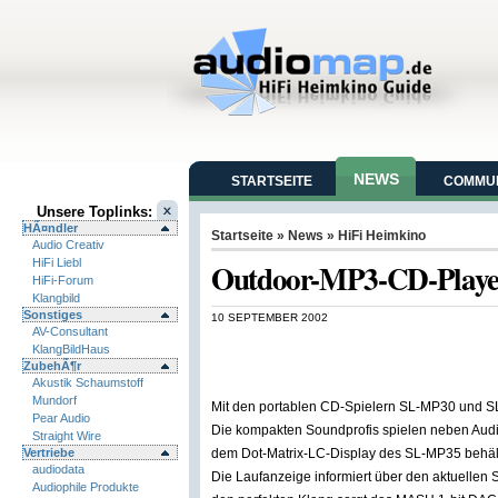
NEWS
STARTSEITE
COMMUN
Unsere Toplinks:
HÃ¤ndler
Startseite
»
News
»
HiFi Heimkino
Audio Creativ
HiFi Liebl
Outdoor-MP3-CD-Player
HiFi-Forum
Klangbild
Sonstiges
10 SEPTEMBER 2002
AV-Consultant
KlangBildHaus
ZubehÃ¶r
Akustik Schaumstoff
Mundorf
Mit den portablen CD-Spielern SL-MP30 und S
Pear Audio
Die kompakten Soundprofis spielen neben Aud
Straight Wire
Vertriebe
dem Dot-Matrix-LC-Display des SL-MP35 behält
audiodata
Die Laufanzeige informiert über den aktuellen 
Audiophile Produkte