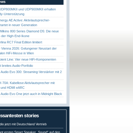
News
UDP800MKII und UDP900MKII erhalten
y-Unterstützung
nergy AE Active: Aktivlautsprecher-
startet in neuer Generation
ilkins 800 Series Diamond D5: Die neue
 der High-End-Ikone
ina RC7 Final Edition limitiert
Vienna 2026: Gelungener Neustart der
nalen HiFi-Messe in Wien
ient Line: Vier neue HiFi-Komponenten
gt breites Audio-Portfolio
Audio Evo 300: Streaming-Verstärker mit 2
70A: Kabellose Aktivlautsprecher mit
t und HDMI eARC
Audio Evo One jetzt auch in Midnight Black
essantesten stories
io jetzt mit Deutschland Vertrieb
ngt ersten Smart Speaker „Sound“ auf den