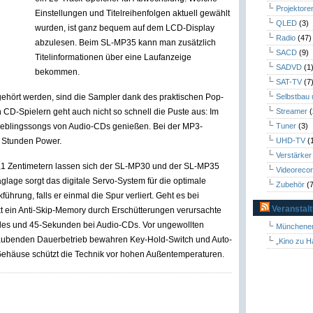
Projektore
Einstellungen und Titelreihenfolgen aktuell gewählt
QLED
(3)
wurden, ist ganz bequem auf dem LCD-Display
Radio
(47)
abzulesen. Beim SL-MP35 kann man zusätzlich
SACD
(9)
Titelinformationen über eine Laufanzeige
SADVD
(1
bekommen.
SAT-TV
(7
D gehört werden, sind die Sampler dank des praktischen Pop-
Selbstbau
CD-Spielern geht auch nicht so schnell die Puste aus: Im
Streamer
(
 Lieblingssongs von Audio-CDs genießen. Bei der MP3-
Tuner
(3)
0 Stunden Power.
UHD-TV
(
Verstärker
,1 Zentimetern lassen sich der SL-MP30 und der SL-MP35
Videoreco
äglage sorgt das digitale Servo-System für die optimale
Zubehör
(7
ührung, falls er einmal die Spur verliert. Geht es bei
Veranstal
kt ein Anti-Skip-Memory durch Erschütterungen verursachte
les und 45-Sekunden bei Audio-CDs. Vor ungewollten
Münchener
raubenden Dauerbetrieb bewahren Key-Hold-Switch und Auto-
„Kino zu H
Gehäuse schützt die Technik vor hohen Außentemperaturen.