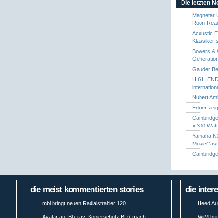
Die letzten 
Magnetar 
Roon-Read
Acoustic E
Klassiker 
Bowers & W
Generation
Gauder Berl
HIGH END 
internatio
Nubert Amb
Edifier zei
Cambridge 
× 300 Watt
Yamaha NX-
MusicCas
Cambridge 
die meist kommentierten stories
die inter
mbl bringt neuen Radialstrahler 120
Heed Aud
r
Avatar auf Blu-ray: Kopierschutz BD+ macht
WiiM bri