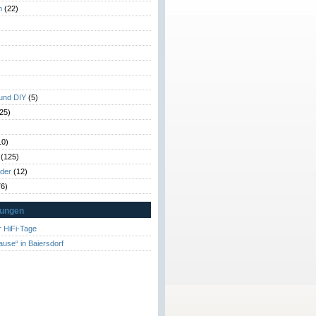
n
(22)
)
)
 und DIY
(5)
25)
10)
(125)
rder
(12)
6)
tungen
 HiFi-Tage
ause“ in Baiersdorf