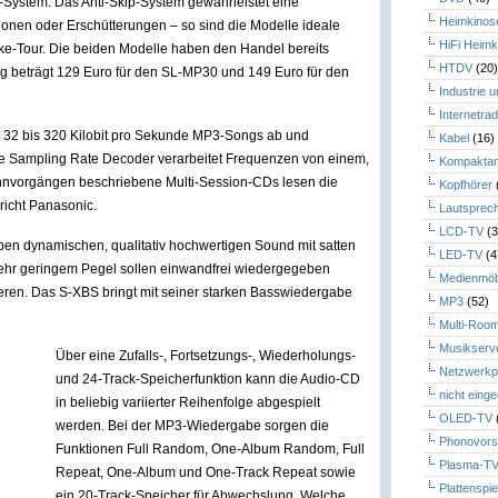
System. Das Anti-Skip-System gewährleistet eine
Heimkinos
ionen oder Erschütterungen – so sind die Modelle ideale
HiFi Heimk
ke-Tour. Die beiden Modelle haben den Handel bereits
HTDV
(20
ng beträgt 129 Euro für den SL-MP30 und 149 Euro für den
Industrie 
Internetrad
n 32 bis 320 Kilobit pro Sekunde MP3-Songs ab und
Kabel
(16)
ierte Sampling Rate Decoder verarbeitet Frequenzen von einem,
Kompaktan
rennvorgängen beschriebene Multi-Session-CDs lesen die
Kopfhörer
richt Panasonic.
Lautsprec
LCD-TV
(3
aben dynamischen, qualitativ hochwertigen Sound mit satten
LED-TV
(4
sehr geringem Pegel sollen einwandfrei wiedergegeben
Medienmöb
ren. Das S-XBS bringt mit seiner starken Basswiedergabe
MP3
(52)
Multi-Roo
Musikserv
Über eine Zufalls-, Fortsetzungs-, Wiederholungs-
Netzwerkp
und 24-Track-Speicherfunktion kann die Audio-CD
nicht eing
in beliebig variierter Reihenfolge abgespielt
OLED-TV
werden. Bei der MP3-Wiedergabe sorgen die
Phonovors
Funktionen Full Random, One-Album Random, Full
Plasma-T
Repeat, One-Album und One-Track Repeat sowie
Plattenspie
ein 20-Track-Speicher für Abwechslung. Welche