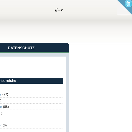
//-->
DATENSCHUTZ
bereiche
)
s
(77)
)
er
(88)
9)
er
(6)