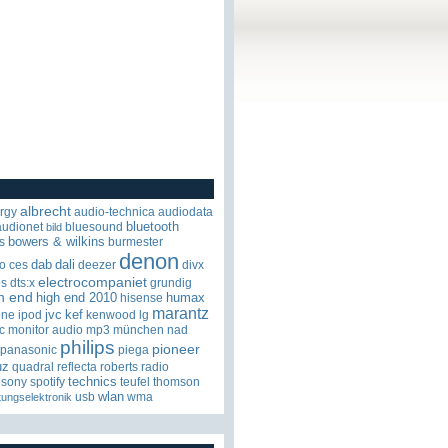
albrecht
rgy
audio-technica
audiodata
bluetooth
audionet
bluesound
bild
bowers & wilkins
s
burmester
denon
dab
dali
o
ces
deezer
divx
electrocompaniet
os
dts:x
grundig
h end
high end 2010
humax
hisense
marantz
jvc
kef
one
ipod
kenwood
lg
c
monitor audio
mp3
münchen
nad
philips
pioneer
panasonic
piega
uz
quadral
reflecta
roberts radio
technics
sony
spotify
teufel
thomson
wlan
usb
wma
tungselektronik