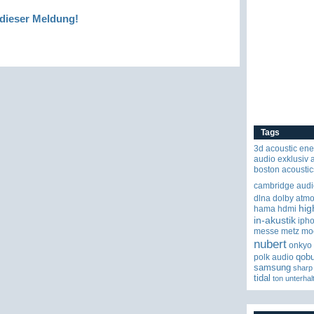
dieser Meldung!
Tags
3d
acoustic ene
audio exklusiv
boston acoustic
cambridge audi
dlna
dolby atm
hig
hama
hdmi
in-akustik
iph
messe
metz
mo
nubert
onkyo
qob
polk audio
samsung
sharp
tidal
ton
unterhal