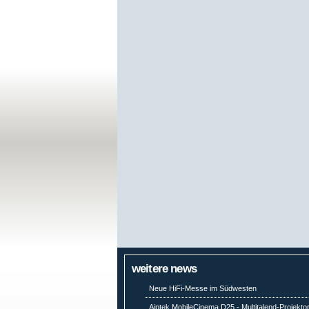
weitere news
Neue HiFi-Messe im Südwesten
Aiptek MobileCinema D25 - Multitalend-Projekto