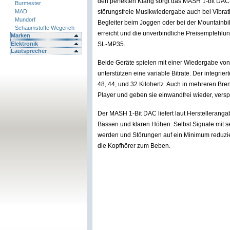
den perfekten Klang sorgt das MASH 1-bit DAC-
Burmester
MAD
störungsfreie Musikwiedergabe auch bei Vibrat
Mundorf
Begleiter beim Joggen oder bei der Mountainbi
Schaumstoffe Wegerich
erreicht und die unverbindliche Preisempfehlu
Marken
Elektronik
SL-MP35.
Lautsprecher
Beide Geräte spielen mit einer Wiedergabe vo
unterstützen eine variable Bitrate. Der integr
48, 44, und 32 Kilohertz. Auch in mehreren B
Player und geben sie einwandfrei wieder, versp
Der MASH 1-Bit DAC liefert laut Herstellerang
Bässen und klaren Höhen. Selbst Signale mit 
werden und Störungen auf ein Minimum reduzie
die Kopfhörer zum Beben.