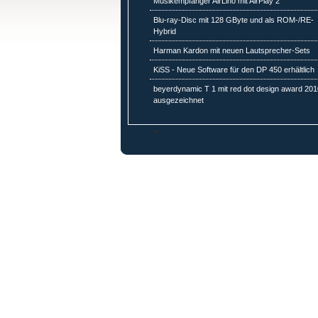
Musikempfänger AirLino mit AirPlay 2
Blu-ray-Disc mit 128 GByte und als ROM-/RE-
Hybrid
Harman Kardon mit neuen Lautsprecher-Sets
KiSS - Neue Software für den DP 450 erhältlich
beyerdynamic T 1 mit red dot design award 201
ausgezeichnet