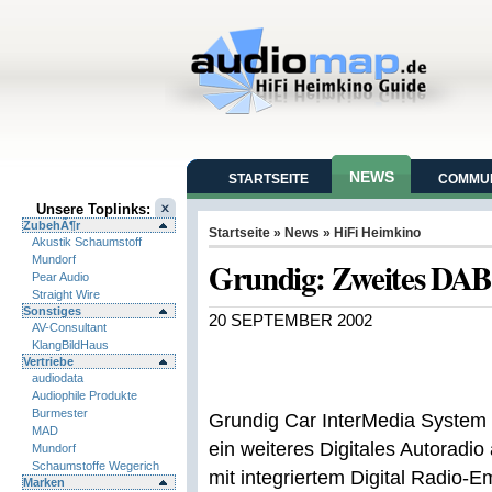
NEWS
STARTSEITE
COMMUN
Unsere Toplinks:
ZubehÃ¶r
Startseite
»
News
»
HiFi Heimkino
Akustik Schaumstoff
Mundorf
Grundig: Zweites DAB
Pear Audio
Straight Wire
Sonstiges
20 SEPTEMBER 2002
AV-Consultant
KlangBildHaus
Vertriebe
audiodata
Audiophile Produkte
Burmester
Grundig Car InterMedia System
MAD
ein weiteres Digitales Autoradi
Mundorf
Schaumstoffe Wegerich
mit integriertem Digital Radio-
Marken