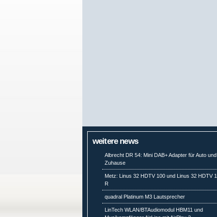
weitere news
Albrecht DR 54: Mini DAB+ Adapter für Auto und
Zuhause
Metz: Linus 32 HDTV 100 und Linus 32 HDTV 
R
quadral Platinum M3 Lautsprecher
LinTech WLAN/BTAudiomodul HBM11 und