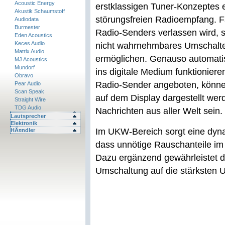
Acoustic Energy
erstklassigen Tuner-Konzeptes e
Akustik Schaumstoff
störungsfreien Radioempfang. Fa
Audiodata
Burmester
Radio-Senders verlassen wird, so
Eden Acoustics
Keces Audio
nicht wahrnehmbares Umschalte
Matrix Audio
ermöglichen. Genauso automatis
MJ Acoustics
Mundorf
ins digitale Medium funktioniere
Obravo
Radio-Sender angeboten, könne
Pear Audio
Scan Speak
auf dem Display dargestellt we
Straight Wire
TDG Audio
Nachrichten aus aller Welt sein.
Lautsprecher
Elektronik
Im UKW-Bereich sorgt eine dyn
HÃ¤ndler
dass unnötige Rauschanteile im
Dazu ergänzend gewährleistet 
Umschaltung auf die stärksten