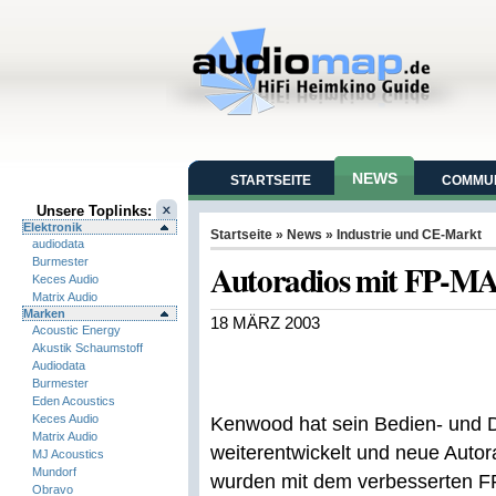
NEWS
STARTSEITE
COMMUN
Unsere Toplinks:
Elektronik
Startseite
»
News
»
Industrie und CE-Markt
audiodata
Burmester
Autoradios mit FP-M
Keces Audio
Matrix Audio
Marken
18 MÄRZ 2003
Acoustic Energy
Akustik Schaumstoff
Audiodata
Burmester
Eden Acoustics
Keces Audio
Kenwood hat sein Bedien- und
Matrix Audio
weiterentwickelt und neue Autor
MJ Acoustics
Mundorf
wurden mit dem verbesserten 
Obravo