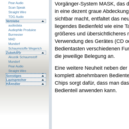
Vorgänger-System MASK, das di
Pear Audio
Scan Speak
in eine dezent graue Abdeckung
Straight Wire
TDG Audio
sichtbar macht, entfaltet das n
Vertriebe
liegendes Bedienfeld wie eine Ta
audiodata
Audiophile Produkte
größeres und übersichtlicheres 
Burmester
MAD
Verwendung des Gerätes (CD od
Mundorf
Bedientasten verschiedenen Fun
Schaumstoffe Wegerich
ZubehÃ¶r
die jeweilige Belegung an.
Akustik Schaumstoff
Mundorf
Pear Audio
Eine weitere Neuheit neben der S
Straight Wire
komplett abnehmbaren Bedienteil 
Sonstiges
Lautsprecher
Chips sorgt dafür, dass man da
HÃ¤ndler
Bedienteil anwenden kann.