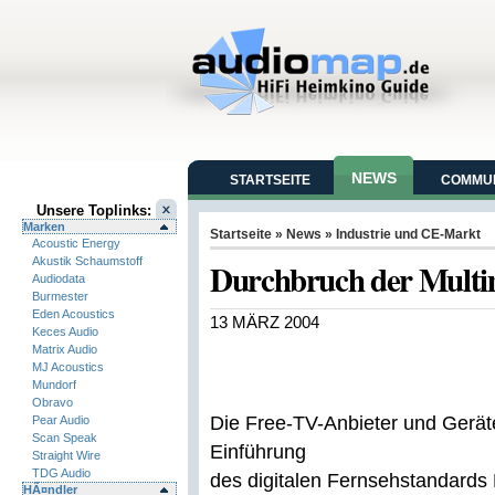
NEWS
STARTSEITE
COMMUN
Unsere Toplinks:
Marken
Startseite
»
News
»
Industrie und CE-Markt
Acoustic Energy
Akustik Schaumstoff
Durchbruch der Multi
Audiodata
Burmester
Eden Acoustics
13 MÄRZ 2004
Keces Audio
Matrix Audio
MJ Acoustics
Mundorf
Obravo
Die Free-TV-Anbieter und Geräte
Pear Audio
Scan Speak
Einführung
Straight Wire
TDG Audio
des digitalen Fernsehstandards
HÃ¤ndler