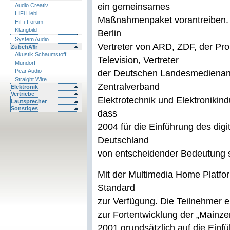
ein gemeinsames
Audio Creativ
HiFi Liebl
Maßnahmenpaket vorantreiben. D
HiFi-Forum
Klangbild
Berlin
System Audio
Vertreter von ARD, ZDF, der Pr
ZubehÃ¶r
Akustik Schaumstoff
Television, Vertreter
Mundorf
Pear Audio
der Deutschen Landesmedienanst
Straight Wire
Zentralverband
Elektronik
Vertriebe
Elektrotechnik und Elektronikind
Lautsprecher
Sonstiges
dass
2004 für die Einführung des digi
Deutschland
von entscheidender Bedeutung s
Mit der Multimedia Home Platfo
Standard
zur Verfügung. Die Teilnehmer 
zur Fortentwicklung der „Mainzer
2001 grundsätzlich auf die Ein