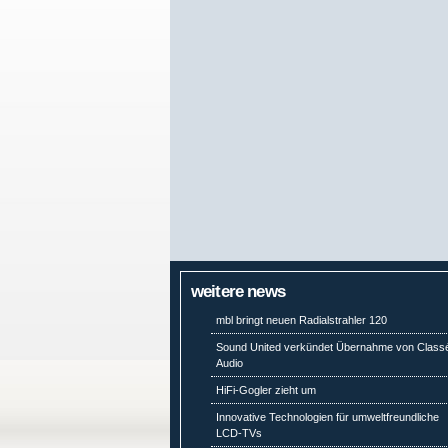
weitere news
mbl bringt neuen Radialstrahler 120
Sound United verkündet Übernahme von Class
Audio
HiFi-Gogler zieht um
Innovative Technologien für umweltfreundliche
LCD-TVs