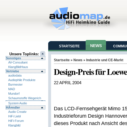
NEWS
STARTSEITE
COMMUN
Unsere Toplinks:
Sonstiges
Startseite
»
News
»
Industrie und CE-Markt
AV-Consultant
KlangBildHaus
Design-Preis für Loe
Vertriebe
audiodata
Audiophile Produkte
22 APRIL 2004
Burmester
MAD
Mundorf
Schaumstoffe Wegerich
System Audio
HÃ¤ndler
Das LCD-Fernsehgerät Mimo 15 
Audio Creativ
Industrieforum Design Hannover
HiFi Liebl
HiFi-Forum
dieses Produkt nach Ansicht des
Klangbild