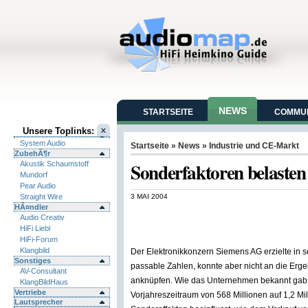
NEWS
STARTSEITE
COMMUN
Unsere Toplinks:
System Audio
Startseite
»
News
»
Industrie und CE-Markt
ZubehÃ¶r
Sonderfaktoren belaste
Akustik Schaumstoff
Mundorf
Pear Audio
Straight Wire
3 MAI 2004
HÃ¤ndler
Audio Creativ
HiFi Liebl
HiFi-Forum
Klangbild
Der Elektronikkonzern Siemens AG erzielte in 
Sonstiges
passable Zahlen, konnte aber nicht an die Er
AV-Consultant
anknüpfen. Wie das Unternehmen bekannt gab,
KlangBildHaus
Vertriebe
Vorjahreszeitraum von 568 Millionen auf 1,2 Mi
Lautsprecher