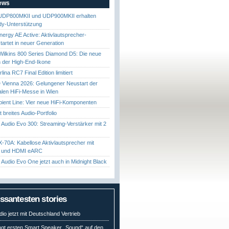
News
UDP800MKII und UDP900MKII erhalten
y-Unterstützung
nergy AE Active: Aktivlautsprecher-
startet in neuer Generation
ilkins 800 Series Diamond D5: Die neue
 der High-End-Ikone
ina RC7 Final Edition limitiert
Vienna 2026: Gelungener Neustart der
nalen HiFi-Messe in Wien
ient Line: Vier neue HiFi-Komponenten
gt breites Audio-Portfolio
Audio Evo 300: Streaming-Verstärker mit 2
70A: Kabellose Aktivlautsprecher mit
t und HDMI eARC
Audio Evo One jetzt auch in Midnight Black
essantesten stories
io jetzt mit Deutschland Vertrieb
ngt ersten Smart Speaker „Sound“ auf den