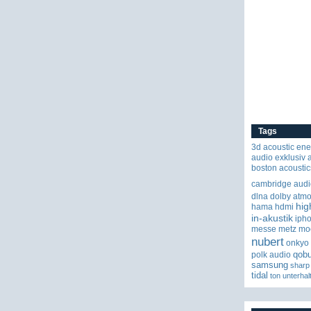
Tags
3d
acoustic ene
audio exklusiv
boston acoustic
cambridge audi
dlna
dolby atm
hig
hama
hdmi
in-akustik
iph
messe
metz
mo
nubert
onkyo
qob
polk audio
samsung
sharp
tidal
ton
unterhal