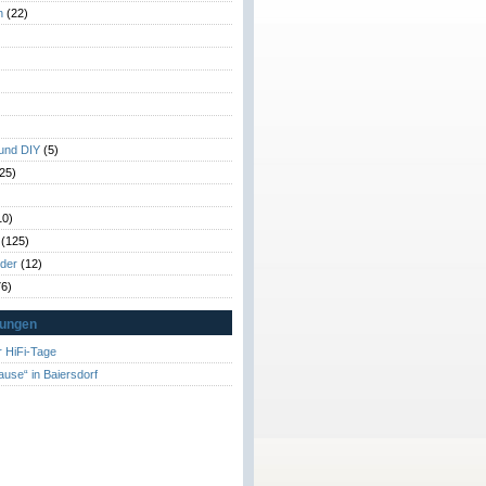
n
(22)
)
)
 und DIY
(5)
25)
10)
(125)
rder
(12)
6)
tungen
 HiFi-Tage
ause“ in Baiersdorf