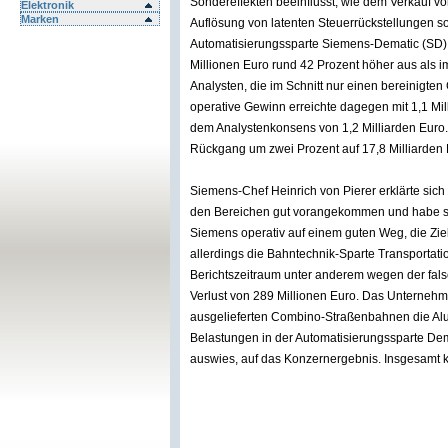
Sondereffekten beeinflusst, wie dem Verkauf vo
Elektronik
Marken
Auflösung von latenten Steuerrückstellungen s
Automatisierungssparte Siemens-Dematic (SD). D
Millionen Euro rund 42 Prozent höher aus als i
Analysten, die im Schnitt nur einen bereinigten
operative Gewinn erreichte dagegen mit 1,1 Mil
dem Analystenkonsens von 1,2 Milliarden Euro
Rückgang um zwei Prozent auf 17,8 Milliarden 
Siemens-Chef Heinrich von Pierer erklärte sich
den Bereichen gut vorangekommen und habe sei
Siemens operativ auf einem guten Weg, die Ziel
allerdings die Bahntechnik-Sparte Transportati
Berichtszeitraum unter anderem wegen der fal
Verlust von 289 Millionen Euro. Das Unternehm
ausgelieferten Combino-Straßenbahnen die Alu
Belastungen in der Automatisierungssparte Dema
auswies, auf das Konzernergebnis. Insgesamt k