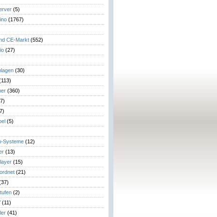
erver
(5)
ino
(1767)
)
und CE-Markt
(552)
io
(27)
lagen
(30)
(113)
her
(360)
7)
7)
el
(5)
m-Systeme
(12)
er
(13)
layer
(15)
eordnet
(21)
(37)
tufen
(2)
V
(11)
ler
(41)