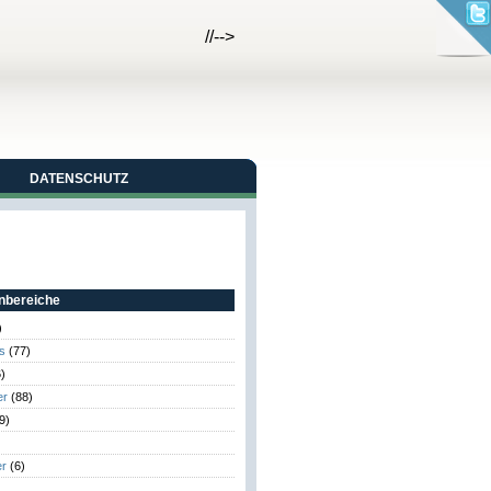
//-->
DATENSCHUTZ
bereiche
)
s
(77)
)
er
(88)
9)
er
(6)