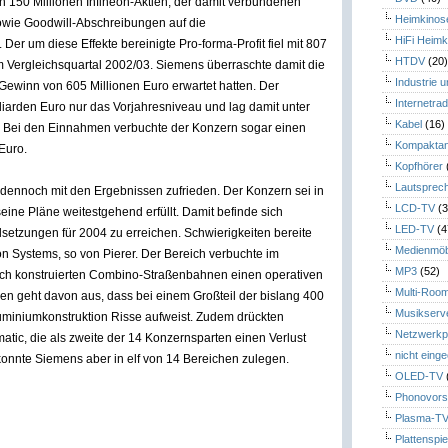
n 150 Millionen Infineon-Aktien, der damit verbundenen
Heimkinos
owie Goodwill-Abschreibungen auf die
HiFi Heimk
er um diese Effekte bereinigte Pro-forma-Profit fiel mit 807
HTDV
(20
m Vergleichsquartal 2002/03. Siemens überraschte damit die
Industrie 
 Gewinn von 605 Millionen Euro erwartet hatten. Der
Internetrad
liarden Euro nur das Vorjahresniveau und lag damit unter
Kabel
(16)
. Bei den Einnahmen verbuchte der Konzern sogar einen
Kompaktan
Euro.
Kopfhörer
Lautsprec
 dennoch mit den Ergebnissen zufrieden. Der Konzern sei in
LCD-TV
(3
ne Pläne weitestgehend erfüllt. Damit befinde sich
LED-TV
(4
setzungen für 2004 zu erreichen. Schwierigkeiten bereite
Medienmöb
on Systems, so von Pierer. Der Bereich verbuchte im
MP3
(52)
sch konstruierten Combino-Straßenbahnen einen operativen
Multi-Roo
en geht davon aus, dass bei einem Großteil der bislang 400
Musikserv
miniumkonstruktion Risse aufweist. Zudem drückten
Netzwerkp
tic, die als zweite der 14 Konzernsparten einen Verlust
nicht eing
onnte Siemens aber in elf von 14 Bereichen zulegen.
OLED-TV
Phonovors
Plasma-T
Plattenspie