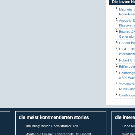
Die letzten 
Magnetar 
Roon-Read
Acoustic E
Klassiker 
Bowers & W
Generation
Gauder Berl
HIGH END 
internatio
Nubert Amb
Edifier zei
Cambridge 
× 300 Watt
Yamaha NX-
MusicCas
Cambridge 
die meist kommentierten stories
die inter
mbl bringt neuen Radialstrahler 120
Heed Aud
Avatar auf Blu-ray: Kopierschutz BD+ macht
WiiM bri