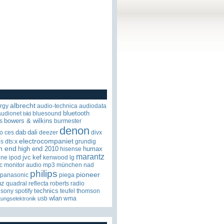
albrecht
rgy
audio-technica
audiodata
bluetooth
audionet
bluesound
bild
bowers & wilkins
s
burmester
denon
dab
dali
o
ces
deezer
divx
electrocompaniet
os
dts:x
grundig
h end
high end 2010
humax
hisense
marantz
jvc
kef
one
ipod
kenwood
lg
c
monitor audio
mp3
münchen
nad
philips
pioneer
panasonic
piega
uz
quadral
reflecta
roberts radio
technics
sony
spotify
teufel
thomson
wlan
usb
wma
tungselektronik