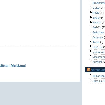
Projektore
QLED
(3)
Radio
(47)
SACD
(9)
SADVD
(1
SAT-TV
(7
Selbstbau
Streamer
(
Tuner
(3)
UHD-TV
(
Verstärker
Videoreco
Zubehör
(7
dieser Meldung!
Veranstal
Münchener
„Kino zu H