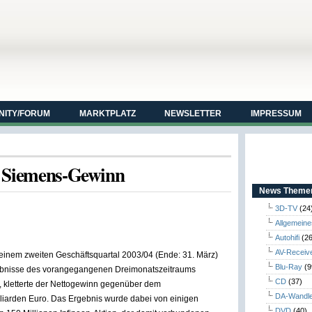
ITY/FORUM
MARKTPLATZ
NEWSLETTER
IMPRESSUM
n Siemens-Gewinn
News Themen
3D-TV
(24
Allgemeine
Autohifi
(26
AV-Receiv
seinem zweiten Geschäftsquartal 2003/04 (Ende: 31. März)
Blu-Ray
(9
gebnisse des vorangegangenen Dreimonatszeitraums
CD
(37)
 kletterte der Nettogewinn gegenüber dem
DA-Wandl
lliarden Euro. Das Ergebnis wurde dabei von einigen
DVD
(40)