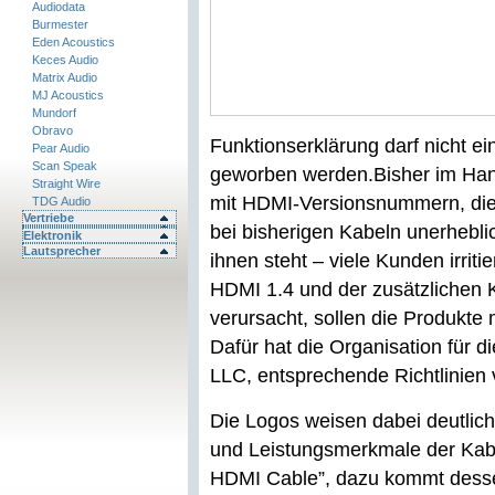
Audiodata
Burmester
Eden Acoustics
Keces Audio
Matrix Audio
MJ Acoustics
Mundorf
Obravo
Funktionserklärung darf nicht 
Pear Audio
Scan Speak
geworben werden.
Bisher im Han
Straight Wire
mit HDMI-Versionsnummern, die
TDG Audio
Vertriebe
bei bisherigen Kabeln unerheblic
Elektronik
Lautsprecher
ihnen steht – viele Kunden irrit
HDMI 1.4 und der zusätzlichen 
verursacht, sollen die Produkte 
Dafür hat die Organisation für
LLC, entsprechende Richtlinien 
Die Logos weisen dabei deutlich
und Leistungsmerkmale der Kabel
HDMI Cable”, dazu kommt dessen