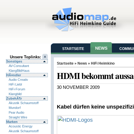
NEWS
STARTSEITE
COMMUN
Unsere Toplinks:
Sonstiges
Startseite
»
News
»
HiFi Heimkino
AV-Consultant
KlangBildHaus
HDMI bekommt aussag
HÃ¤ndler
Audio Creativ
HiFi Liebl
30 NOVEMBER 2009
HiFi-Forum
Klangbild
ZubehÃ¶r
Akustik Schaumstoff
Kabel dürfen keine unspezifi
Mundorf
Pear Audio
Straight Wire
Marken
Acoustic Energy
Akustik Schaumstoff