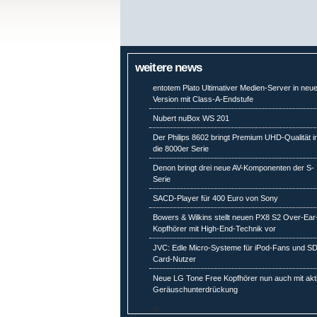
weitere news
entotem Plato Ultimativer Medien-Server in neu
Version mit Class-A-Endstufe
Nubert nuBox WS 201
Der Philips 8602 bringt Premium UHD-Qualität i
die 8000er Serie
Denon bringt drei neue AV-Komponenten der S-
Serie
SACD-Player für 400 Euro von Sony
Bowers & Wilkins stellt neuen PX8 S2 Over-Ear
Kopfhörer mit High-End-Technik vor
JVC: Edle Micro-Systeme für iPod-Fans und SD
Card-Nutzer
Neue LG Tone Free Kopfhörer nun auch mit akt
Geräuschunterdrückung