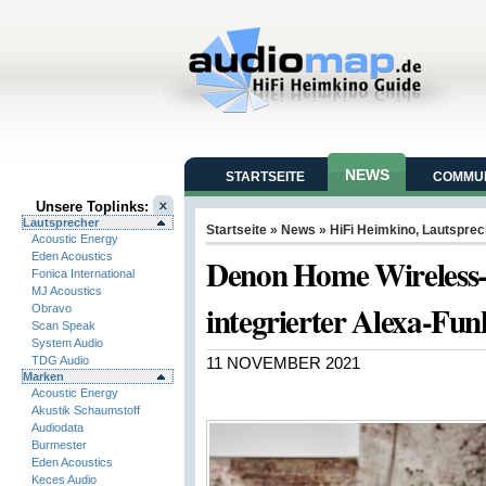
NEWS
STARTSEITE
COMMUN
Unsere Toplinks:
Lautsprecher
Startseite
»
News
»
HiFi Heimkino
,
Lautsprec
Acoustic Energy
Eden Acoustics
Denon Home Wireless-L
Fonica International
MJ Acoustics
integrierter Alexa-Fun
Obravo
Scan Speak
System Audio
TDG Audio
11 NOVEMBER 2021
Marken
Acoustic Energy
Akustik Schaumstoff
Audiodata
Burmester
Eden Acoustics
Keces Audio