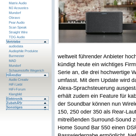
Matrix Audio
MJ Acoustics
Mundorf
Obravo
Pear Audio
Scan Speak
Straight Wire
TDG Audio
Vertriebe
audiodata
Audiophile Produkte
weltweit führender Anbieter hoc
Burmester
MAD
kündigt heute ein wichtiges Fi
Mundorf
Schaumstoffe Wegerich
Serie an, die drei hochwertige 
HÃ¤ndler
umfasst. Mit dem Update wird 
Audio Creativ
HiFi Liebl
Alexa-Sprachsteuerung ausgest
HiFi-Forum
Klangbild
erhält zudem ein Feature für ka
Elektronik
der Soundbar können nun Wire
ZubehÃ¶r
Sonstiges
150, 250 oder 350 als Rear-Lau
mitreißenden Surround-Sound z
Home Sound Bar 550 einen DSP-
Basswiedergabe ermöglicht. Nebe