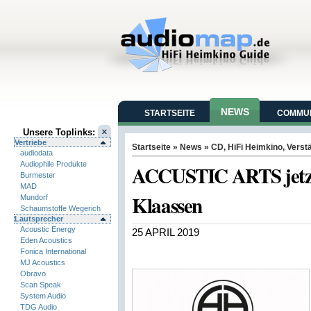
NEWS
STARTSEITE
COMMUN
Unsere Toplinks:
Vertriebe
Startseite
»
News
»
CD
,
HiFi Heimkino
,
Verst
audiodata
Audiophile Produkte
ACCUSTIC ARTS jetzt
Burmester
MAD
Klaassen
Mundorf
Schaumstoffe Wegerich
Lautsprecher
Acoustic Energy
25 APRIL 2019
Eden Acoustics
Fonica International
MJ Acoustics
Obravo
Scan Speak
System Audio
TDG Audio