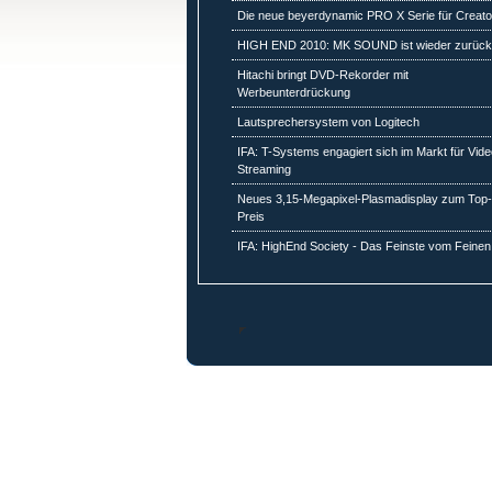
Die neue beyerdynamic PRO X Serie für Creato
HIGH END 2010: MK SOUND ist wieder zurüc
Hitachi bringt DVD-Rekorder mit
Werbeunterdrückung
Lautsprechersystem von Logitech
IFA: T-Systems engagiert sich im Markt für Vide
Streaming
Neues 3,15-Megapixel-Plasmadisplay zum Top
Preis
IFA: HighEnd Society - Das Feinste vom Feinen