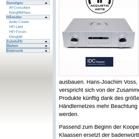
Sonstiges
AV-Consultant
KlangBildHaus
HÃ¤ndler
Audio Creativ
HiFi Liebl
HiFi-Forum
Klangbild
ZubehÃ¶r
Marken
Elektronik
ausbauen. Hans-Joachim Voss,
verspricht sich von der Zusamme
Produkte künftig dank des größ
Händlernetzes mehr Beachtung u
werden.
Passend zum Beginn der Koop
Klaassen ersetzt der badenwürtt