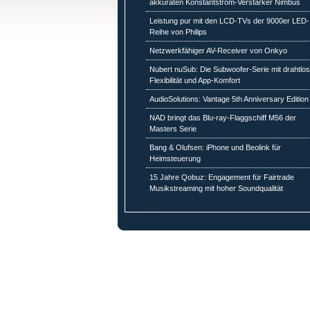
akkuraten Konstantstrom-Verstärker Nimbus
Leistung pur mit den LCD-TVs der 9000er LED-
Reihe von Philips
Netzwerkfähiger AV-Receiver von Onkyo
Nubert nuSub: Die Subwoofer-Serie mit drahtlo
Flexibilität und App-Komfort
AudioSolutions: Vantage 5th Anniversary Edition
NAD bringt das Blu-ray-Flaggschiff M56 der
Masters Serie
Bang & Olufsen: iPhone und Beolink für
Heimsteuerung
15 Jahre Qobuz: Engagement für Fairtrade
Musikstreaming mit hoher Soundqualität