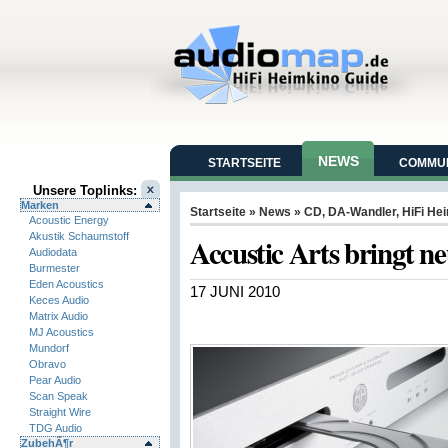
NEWS
STARTSEITE
COMMUN
Unsere Toplinks:
Marken
Startseite
»
News
»
CD
,
DA-Wandler
,
HiFi He
Acoustic Energy
Akustik Schaumstoff
Accustic Arts bringt
Audiodata
Burmester
Eden Acoustics
17 JUNI 2010
Keces Audio
Matrix Audio
MJ Acoustics
Mundorf
Obravo
Pear Audio
Scan Speak
Straight Wire
TDG Audio
ZubehÃ¶r