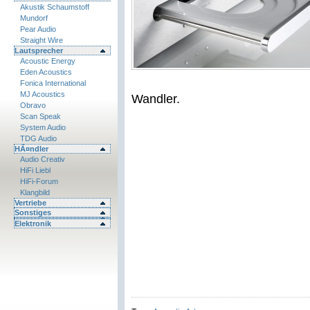
Akustik Schaumstoff
Mundorf
Pear Audio
Straight Wire
Lautsprecher
Acoustic Energy
Eden Acoustics
Fonica International
MJ Acoustics
Wandler.
Obravo
Scan Speak
System Audio
TDG Audio
HÃ¤ndler
Audio Creativ
HiFi Liebl
HiFi-Forum
Klangbild
Vertriebe
Sonstiges
Elektronik