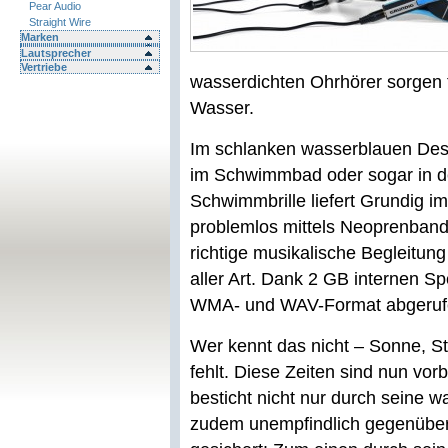
Pear Audio
Straight Wire
Marken
Lautsprecher
Vertriebe
wasserdichten Ohrhörer sorgen f
Wasser.
Im schlanken wasserblauen Desig
im Schwimmbad oder sogar in 
Schwimmbrille liefert Grundig im
problemlos mittels Neoprenband 
richtige musikalische Begleitung
aller Art. Dank 2 GB internen Sp
WMA- und WAV-Format abgeruf
Wer kennt das nicht – Sonne, St
fehlt. Diese Zeiten sind nun vo
besticht nicht nur durch seine w
zudem unempfindlich gegenüber 