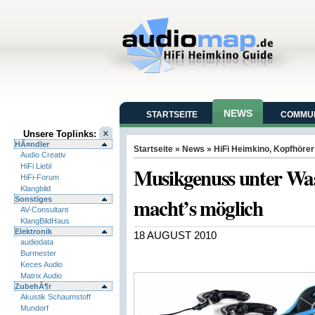
NEWS
STARTSEITE
COMMUN
Unsere Toplinks:
HÃ¤ndler
Startseite
»
News
»
HiFi Heimkino
,
Kopfhörer
Audio Creativ
HiFi Liebl
Musikgenuss unter Wa
HiFi-Forum
Klangbild
macht’s möglich
Sonstiges
AV-Consultant
KlangBildHaus
Elektronik
18 AUGUST 2010
audiodata
Burmester
Keces Audio
Matrix Audio
ZubehÃ¶r
Akustik Schaumstoff
Mundorf