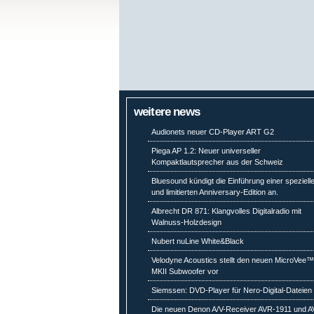
weitere news
Audionets neuer CD-Player ART G2
Piega AP 1.2: Neuer universeller
Kompaktlautsprecher aus der Schweiz
Bluesound kündigt die Einführung einer speziell
und limitierten Anniversary-Edition an.
Albrecht DR 871: Klangvolles Digitalradio mit
Walnuss-Holzdesign
Nubert nuLine White&Black
Velodyne Acoustics stellt den neuen MicroVee
MKII Subwoofer vor
Siemssen: DVD-Player für Nero-Digital-Dateien
Die neuen Denon A/V-Receiver AVR-1911 und A