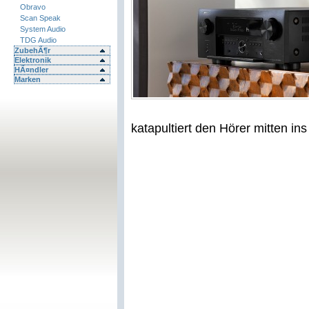
Obravo
Scan Speak
System Audio
TDG Audio
ZubehÃ¶r
Elektronik
HÃ¤ndler
Marken
katapultiert den Hörer mitten i