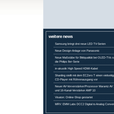
weitere news
Samsung bringt drei neue LED TV-Serien
Neue Design-Anlage von Panasonic
Neue Maßstäbe für Bildqualität bei OLED-TVs s
die Philips 8er-Serie
in-akustik High Speed HDMI-Kabel
Shanling stellt mit dem ECZero T einen vielseiti
CD-Player mit Röhrenausgang vor
Neuer AV-Vorverstärker/Prozessor Marantz AV 
und 16-Kanal-Verstärker AMP 10
Visaton: Online-Shop gestartet
MRV: EMM Labs DCC2 Digital to Analog Conver