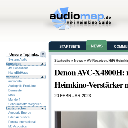
NEWS
STARTSEITE
COMMUN
Unsere Toplinks:
System Audio
Startseite
»
News
»
AV-Receiver
,
HiFi Heimki
Sonstiges
Denon AVC-X4800H: ne
AV-Consultant
KlangBildHaus
Vertriebe
Heimkino-Verstärker 
audiodata
Audiophile Produkte
Burmester
MAD
20 FEBRUAR 2023
Mundorf
Schaumstoffe Wegerich
Lautsprecher
Acoustic Energy
Eden Acoustics
Fonica International
MJ Acoustics