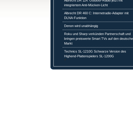
Albrecht DR 114: Outdoor-Radio jetzt mit
integriertem Anti-Mücken-Licht
Albrecht DR 460 C: Internetradio-Adapter mit
DLNA-Funktion
Denon wird unabhängig
Roku und Sharp verkünden Partnerschaft und
bringen preiswerte Smart TVs auf den deutsch
Markt
Technics SL-1210G Schwarze Version des
Highend-Plattenspielers SL-1200G