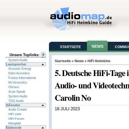
NEWS
STARTSEITE
COMMUN
Unsere Toplinks:
System Audio
Startseite
»
News
»
HiFi Heimkino
Lautsprecher
5. Deutsche HiFi-Tage 
Acoustic Energy
Eden Acoustics
Fonica International
Audio- und Videotechn
MJ Acoustics
Obravo
Scan Speak
Carolin No
System Audio
TDG Audio
HÃ¤ndler
18 JULI 2023
Audio Creativ
HiFi Liebl
HiFi-Forum
Klangbild
Elektronik