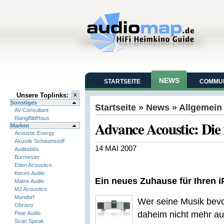
NEWS
STARTSEITE
COMMUN
Unsere Toplinks:
Sonstiges
Startseite
»
News
» Allgemein
AV-Consultant
KlangBildHaus
Advance Acoustic: Die 
Marken
Acoustic Energy
Akustik Schaumstoff
14 MAI 2007
Audiodata
Burmester
Eden Acoustics
Keces Audio
Ein neues Zuhause für Ihren 
Matrix Audio
MJ Acoustics
Mundorf
Wer seine Musik bevo
Obravo
daheim nicht mehr au
Pear Audio
Scan Speak