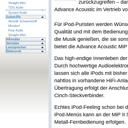
zurückzugreifen – dan
Straight Wire
TDG Audio
Advance Acoustic im Vertrieb v
System Audio
ZubehÃ¶r
Akustik Schaumstoff
Für iPod-Puristen werden Wüns
Mundorf
Pear Audio
Qualität und mit dem Bedienungs
Straight Wire
die Musik genießen, die sie sons
HÃ¤ndler
Vertriebe
bietet die Advance Acoustic MiP 
Lautsprecher
Elektronik
Das high-endige Innenleben der 
Durch hochwertige Audioelektro
lassen sich alle iPods mit bishe
nahtlos in vorhandene HiFi-Anlag
Übertragung erfolgt der Anschlu
Cinch-Steckverbinder.
Echtes iPod-Feeling schon bei d
iPod-Menüs kann an der MiP II St
Metall-Fernbedienung erfolgen.