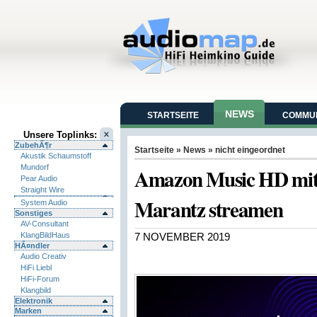
NEWS
STARTSEITE
COMMUN
Unsere Toplinks:
ZubehÃ¶r
Startseite
»
News
»
nicht eingeordnet
Akustik Schaumstoff
Mundorf
Amazon Music HD mit
Pear Audio
Straight Wire
Marantz streamen
System Audio
Sonstiges
AV-Consultant
KlangBildHaus
7 NOVEMBER 2019
HÃ¤ndler
Audio Creativ
HiFi Liebl
HiFi-Forum
Klangbild
Elektronik
Marken