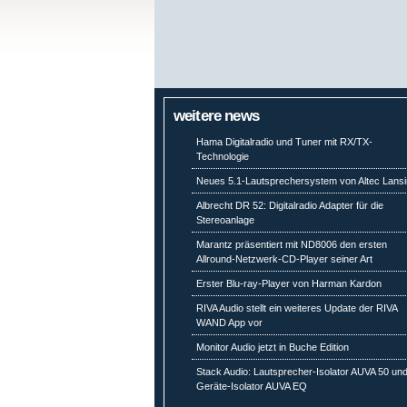
weitere news
Hama Digitalradio und Tuner mit RX/TX-
Technologie
Neues 5.1-Lautsprechersystem von Altec Lans
Albrecht DR 52: Digitalradio Adapter für die
Stereoanlage
Marantz präsentiert mit ND8006 den ersten
Allround-Netzwerk-CD-Player seiner Art
Erster Blu-ray-Player von Harman Kardon
RIVA Audio stellt ein weiteres Update der RIVA
WAND App vor
Monitor Audio jetzt in Buche Edition
Stack Audio: Lautsprecher-Isolator AUVA 50 un
Geräte-Isolator AUVA EQ