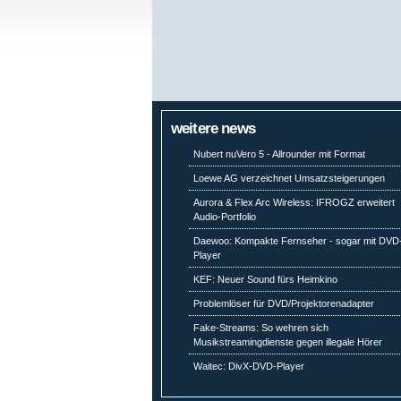
weitere news
Nubert nuVero 5 - Allrounder mit Format
Loewe AG verzeichnet Umsatzsteigerungen
Aurora & Flex Arc Wireless: IFROGZ erweitert
Audio-Portfolio
Daewoo: Kompakte Fernseher - sogar mit DVD
Player
KEF: Neuer Sound fürs Heimkino
Problemlöser für DVD/Projektorenadapter
Fake-Streams: So wehren sich
Musikstreamingdienste gegen illegale Hörer
Waitec: DivX-DVD-Player