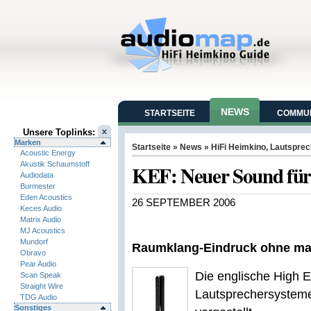
NEWS
STARTSEITE
COMMUN
Unsere Toplinks:
Marken
Startseite
»
News
»
HiFi Heimkino
,
Lautsprec
Acoustic Energy
Akustik Schaumstoff
KEF: Neuer Sound für
Audiodata
Burmester
Eden Acoustics
26 SEPTEMBER 2006
Keces Audio
Matrix Audio
MJ Acoustics
Mundorf
Raumklang-Eindruck ohne m
Obravo
Pear Audio
Die englische High 
Scan Speak
Straight Wire
Lautsprechersystem
TDG Audio
Sonstiges