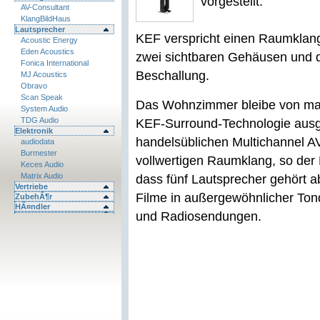
vorgestellt.
AV-Consultant
KlangBildHaus
Lautsprecher
KEF verspricht einen Raumklang
Acoustic Energy
Eden Acoustics
zwei sichtbaren Gehäusen und 
Fonica International
Beschallung.
MJ Acoustics
Obravo
Scan Speak
Das Wohnzimmer bleibe von ma
System Audio
TDG Audio
KEF-Surround-Technologie ausges
Elektronik
handelsüblichen Multichannel A
audiodata
Burmester
vollwertigen Raumklang, so der He
Keces Audio
Matrix Audio
dass fünf Lautsprecher gehört 
Vertriebe
Filme in außergewöhnlicher Ton
ZubehÃ¶r
HÃ¤ndler
und Radiosendungen.