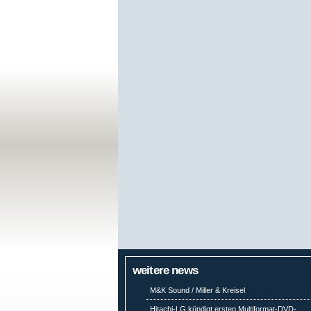
weitere news
M&K Sound / Miller & Kreisel
Hitachi-LG kündigt ersten Multiformat-DVD-