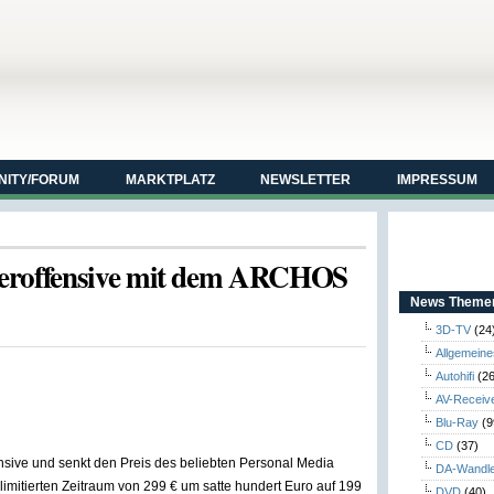
ITY/FORUM
MARKTPLATZ
NEWSLETTER
IMPRESSUM
roffensive mit dem ARCHOS
News Themen
3D-TV
(24
Allgemeine
Autohifi
(26
AV-Receiv
Blu-Ray
(9
CD
(37)
nsive und senkt den Preis des beliebten Personal Media
DA-Wandl
imitierten Zeitraum von 299 € um satte hundert Euro auf 199
DVD
(40)