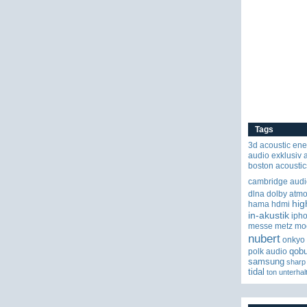
Tags
3d
acoustic ene
audio exklusiv
boston acoustic
cambridge audi
dlna
dolby atm
hig
hama
hdmi
in-akustik
iph
messe
metz
mo
nubert
onkyo
qob
polk audio
samsung
sharp
tidal
ton
unterhal