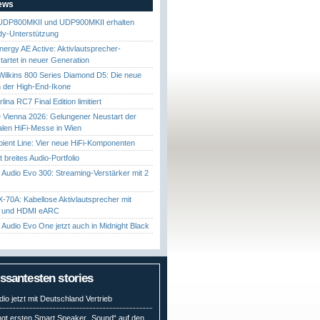
News
UDP800MKII und UDP900MKII erhalten
y-Unterstützung
nergy AE Active: Aktivlautsprecher-
startet in neuer Generation
ilkins 800 Series Diamond D5: Die neue
 der High-End-Ikone
ina RC7 Final Edition limitiert
Vienna 2026: Gelungener Neustart der
nalen HiFi-Messe in Wien
ient Line: Vier neue HiFi-Komponenten
gt breites Audio-Portfolio
Audio Evo 300: Streaming-Verstärker mit 2
70A: Kabellose Aktivlautsprecher mit
t und HDMI eARC
Audio Evo One jetzt auch in Midnight Black
essantesten stories
io jetzt mit Deutschland Vertrieb
ngt ersten Smart Speaker „Sound“ auf den