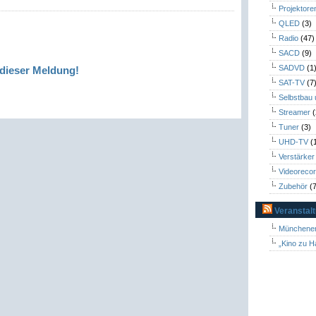
Projektore
QLED
(3)
Radio
(47)
SACD
(9)
SADVD
(1
dieser Meldung!
SAT-TV
(7
Selbstbau
Streamer
(
Tuner
(3)
UHD-TV
(
Verstärker
Videoreco
Zubehör
(7
Veranstal
Münchener
„Kino zu H