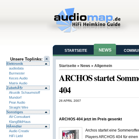
NEWS
STARTSEITE
COMMUN
Unsere Toplinks:
Elektronik
Startseite
»
News
» Allgemein
audiodata
Burmester
ARCHOS startet Somme
Keces Audio
Matrix Audio
404
ZubehÃ¶r
Akustik Schaumstoff
Mundorf
26 APRIL 2007
Pear Audio
Straight Wire
Sonstiges
AV-Consultant
ARCHOS 404 jetzt im Preis gesenkt
KlangBildHaus
HÃ¤ndler
Archos startet eine Sommeroffe
Audio Creativ
HiFi Liebl
Players ARCHOS 404 für einen l