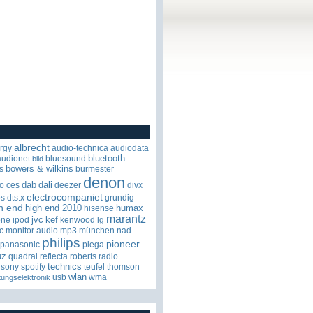
albrecht
rgy
audio-technica
audiodata
bluetooth
audionet
bluesound
bild
bowers & wilkins
s
burmester
denon
dab
dali
o
ces
deezer
divx
electrocompaniet
os
dts:x
grundig
h end
high end 2010
humax
hisense
marantz
jvc
kef
one
ipod
kenwood
lg
c
monitor audio
mp3
münchen
nad
philips
pioneer
panasonic
piega
uz
quadral
reflecta
roberts radio
technics
sony
spotify
teufel
thomson
wlan
usb
wma
tungselektronik