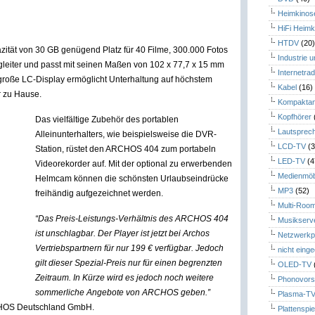
Heimkinos
HiFi Heimk
HTDV
(20
ität von 30 GB genügend Platz für 40 Filme, 300.000 Fotos
Industrie 
gleiter und passt mit seinen Maßen von 102 x 77,7 x 15 mm
Internetrad
große LC-Display ermöglicht Unterhaltung auf höchstem
Kabel
(16)
r zu Hause.
Kompaktan
Kopfhörer
Das vielfältige Zubehör des portablen
Lautsprec
Alleinunterhalters, wie beispielsweise die DVR-
LCD-TV
(3
Station, rüstet den ARCHOS 404 zum portabeln
LED-TV
(4
Videorekorder auf. Mit der optional zu erwerbenden
Medienmöb
Helmcam können die schönsten Urlaubseindrücke
MP3
(52)
freihändig aufgezeichnet werden.
Multi-Roo
“Das Preis-Leistungs-Verhältnis des ARCHOS 404
Musikserv
ist unschlagbar. Der Player ist jetzt bei Archos
Netzwerkp
Vertriebspartnern für nur 199 € verfügbar. Jedoch
nicht eing
gilt dieser Spezial-Preis nur für einen begrenzten
OLED-TV
Zeitraum. In Kürze wird es jedoch noch weitere
Phonovors
sommerliche Angebote von ARCHOS geben.”
Plasma-T
RCHOS Deutschland GmbH.
Plattenspie