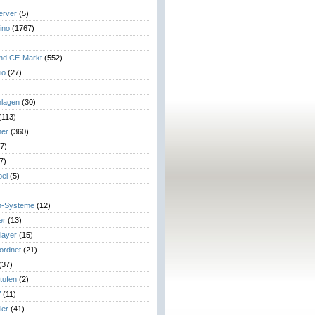
erver
(5)
ino
(1767)
)
und CE-Markt
(552)
io
(27)
lagen
(30)
(113)
her
(360)
7)
7)
el
(5)
m-Systeme
(12)
er
(13)
layer
(15)
eordnet
(21)
(37)
tufen
(2)
V
(11)
ler
(41)