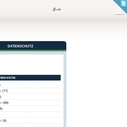
//-->
DATENSCHUTZ
bereiche
)
s
(77)
)
er
(88)
9)
er
(6)