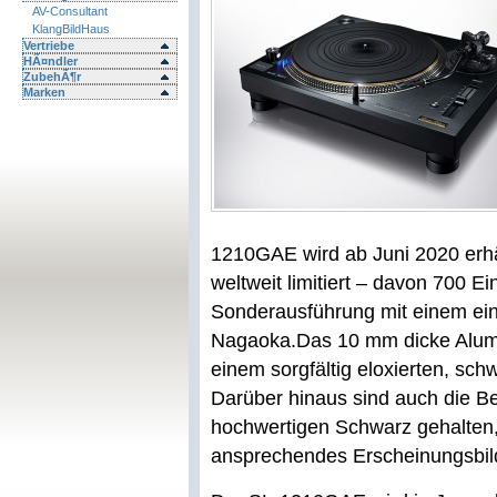
AV-Consultant
KlangBildHaus
Vertriebe
HÃ¤ndler
ZubehÃ¶r
Marken
1210GAE wird ab Juni 2020 erhält
weltweit limitiert – davon 700 Ei
Sonderausführung mit einem ei
Nagaoka.
Das 10 mm dicke Alum
einem sorgfältig eloxierten, sch
Darüber hinaus sind auch die B
hochwertigen Schwarz gehalten, 
ansprechendes Erscheinungsbild