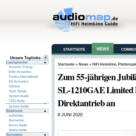
NEWS
STARTSEITE
COMMUN
Unsere Toplinks:
Lautsprecher
Startseite
»
News
»
HiFi Heimkino
,
Plattenspi
Acoustic Energy
Eden Acoustics
Zum 55-jährigen Jubil
Fonica International
MJ Acoustics
SL-1210GAE Limited Ed
Obravo
Scan Speak
System Audio
Direktantrieb an
TDG Audio
System Audio
Elektronik
8 JUNI 2020
audiodata
Burmester
Keces Audio
Matrix Audio
Sonstiges