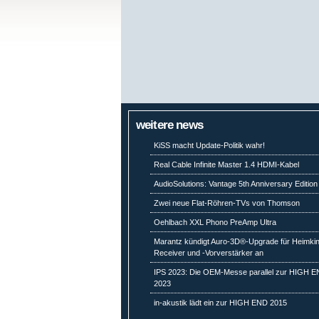
weitere news
KiSS macht Update-Politik wahr!
Real Cable Infinite Master 1.4 HDMI-Kabel
AudioSolutions: Vantage 5th Anniversary Edition
Zwei neue Flat-Röhren-TVs von Thomson
Oehlbach XXL Phono PreAmp Ultra
Marantz kündigt Auro-3D®-Upgrade für Heimki
Receiver und -Vorverstärker an
IPS 2023: Die OEM-Messe parallel zur HIGH 
2023
in-akustik lädt ein zur HIGH END 2015