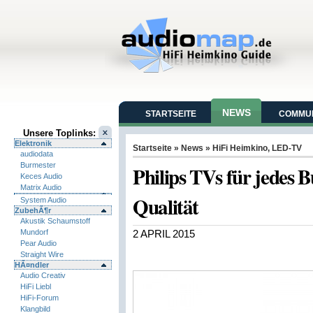
NEWS
STARTSEITE
COMMUN
Unsere Toplinks:
Elektronik
Startseite
»
News
»
HiFi Heimkino
,
LED-TV
audiodata
Burmester
Philips TVs für jedes 
Keces Audio
Matrix Audio
Qualität
System Audio
ZubehÃ¶r
Akustik Schaumstoff
Mundorf
2 APRIL 2015
Pear Audio
Straight Wire
HÃ¤ndler
Audio Creativ
HiFi Liebl
HiFi-Forum
Klangbild