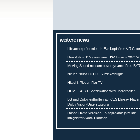
weitere news
Libratone präsentiert In-Ear Kopfhörer AIR Colo
Drei Philips TVs gewinnen EISA Awards 2024/2
Moving Sound mit dem beyerdynamic Free BY
Neuer Philips OLED-TV mit Ambilight
Hitachi: Riesen Flat-TV
HDMI 1.4: 3D-Spezifikation wird überarbeitet
LG und Dolby enthüllten auf CES Blu-ray Player
Dolby Vision-Unterstützung
Denon Home Wireless-Lautsprecher jetzt mit
integrierter Alexa-Funktion