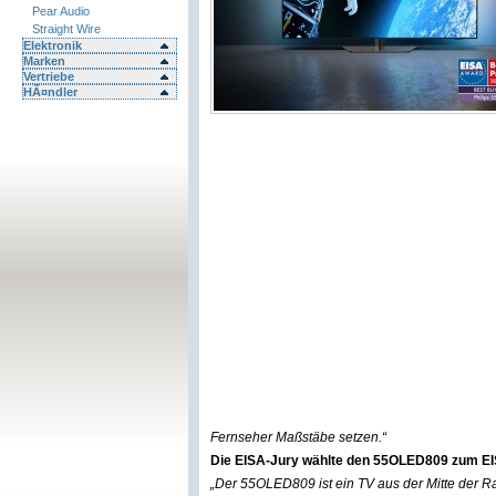
Pear Audio
Straight Wire
Elektronik
Marken
Vertriebe
HÃ¤ndler
Fernseher Maßstäbe setzen.“
Die EISA-Jury wählte den 55OLED809 zum EI
„Der 55OLED809 ist ein TV aus der Mitte der Rang