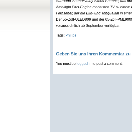
Surround-Sound/Dolby Atmos-Erlebnis, das durc
Ambilight Plus-Engine macht den TV zu einem 
Fernseher, der die Bild- und Tonqualität in ei
Der 55-Zoll-OLED809 und der 65-Zoll-PML9009 
voraussichtlich ab September verfügbar.
Tags:
Philips
Geben Sie uns Ihren Kommemtar zu 
You must be
logged in
to post a comment.