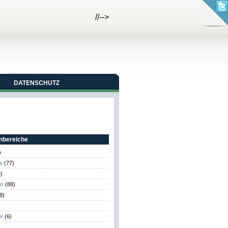
//-->
DATENSCHUTZ
bereiche
)
s
(77)
)
er
(88)
9)
er
(6)