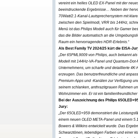
vereint ein helles OLED EX-Panel mit der neues
beeindruckende Ergebnisse… Neben der hervor
70Watt/2.1-Kanal-Lautsprechersystem mit klar
zwischen den Spielmodi, VRR bis 144Hz, schne
Menü ist das Philips Modell auch für Gamer be
das die Bilder automatisch an die Umgebungsli
Raum ein hervorragendes HDR-Erlebnis.“
Als Best Family TV 2024/25 kürt die EISA-Ju
„Der 65PML9009 von Philips, auch bekannt als 
Modell mit 144Hz-VA-Panel und Quantum-Dot-Far
Unternehmens, um scharfe und detaillierte 4K-HD
erzeugen. Das benutzerfreundliche und anpassb
Premium-Apps und -Kanälen zur Verfügung und 
seinem schlanken, anthrazitgrauen Rahmen und
Wohnzimmer ein. Er ist ein familienfreundliche
Bei der Auszeichnung des Philips 65OLED+9
Jury:
„Der 65OLED+959 demonstriert die Leistungsfäh
einem neuen OLED META-Panel und einem 5.1.
Bowers & Wilkins entwickelt wurde. Das Ergeb
Schwarztönen, lebendigen Farben und einer kl