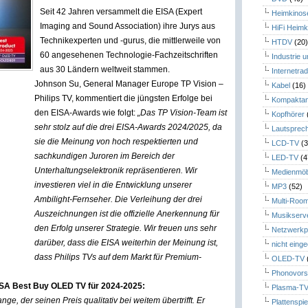
Seit 42 Jahren versammelt die EISA (Expert
Heimkinos
Imaging and Sound Association) ihre Jurys aus
HiFi Heimk
Technikexperten und -gurus, die mittlerweile von
HTDV
(20
60 angesehenen Technologie-Fachzeitschriften
Industrie 
aus 30 Ländern weltweit stammen.
Internetrad
Johnson Su, General Manager Europe TP Vision –
Kabel
(16)
Philips TV, kommentiert die jüngsten Erfolge bei
Kompaktan
den EISA-Awards wie folgt:
„Das TP Vision-Team ist
Kopfhörer
sehr stolz auf die drei EISA-Awards 2024/2025, da
Lautsprec
sie die Meinung von hoch respektierten und
LCD-TV
(3
sachkundigen Juroren im Bereich der
LED-TV
(4
Unterhaltungselektronik repräsentieren. Wir
Medienmöb
investieren viel in die Entwicklung unserer
MP3
(52)
Ambilight-Fernseher. Die Verleihung der drei
Multi-Roo
Auszeichnungen ist die offizielle Anerkennung für
Musikserv
den Erfolg unserer Strategie. Wir freuen uns sehr
Netzwerkp
darüber, dass die EISA weiterhin der Meinung ist,
nicht eing
dass Philips TVs auf dem Markt für Premium-
OLED-TV
Phonovors
SA Best Buy OLED TV für 2024-2025:
Plasma-T
e, der seinen Preis qualitativ bei weitem übertrifft. Er
Plattenspie