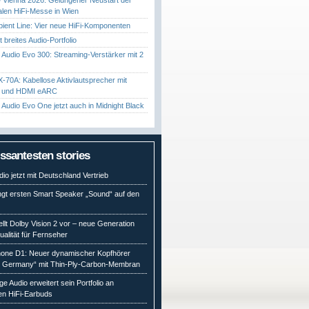
nalen HiFi-Messe in Wien
ient Line: Vier neue HiFi-Komponenten
gt breites Audio-Portfolio
Audio Evo 300: Streaming-Verstärker mit 2
70A: Kabellose Aktivlautsprecher mit
t und HDMI eARC
Audio Evo One jetzt auch in Midnight Black
essantesten stories
io jetzt mit Deutschland Vertrieb
ngt ersten Smart Speaker „Sound“ auf den
ellt Dolby Vision 2 vor – neue Generation
qualität für Fernseher
ne D1: Neuer dynamischer Kopfhörer
n Germany“ mit Thin-Ply-Carbon-Membran
e Audio erweitert sein Portfolio an
en HiFi-Earbuds