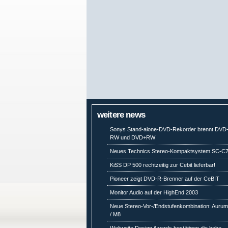
weitere news
Sonys Stand-alone-DVD-Rekorder brennt DVD
RW und DVD+RW
Neues Technics Stereo-Kompaktsystem SC-C
KiSS DP 500 rechtzeitig zur Cebit lieferbar!
Pioneer zeigt DVD-R-Brenner auf der CeBIT
Monitor Audio auf der HighEnd 2003
Neue Stereo-Vor-/Endstufenkombination: Auru
/ M8
Weltweite Design Awards bestätigen die hohe