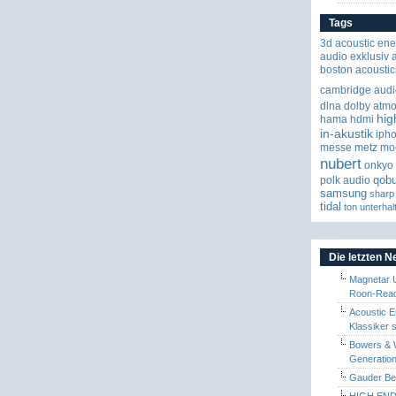
Tags
3d
acoustic ene
audio exklusiv
boston acoustic
cambridge audi
dlna
dolby atm
hig
hama
hdmi
in-akustik
iph
messe
metz
mo
nubert
onkyo
qob
polk audio
samsung
sharp
tidal
ton
unterhal
Die letzten 
Magnetar 
Roon-Read
Acoustic E
Klassiker 
Bowers & W
Generation
Gauder Berl
HIGH END 