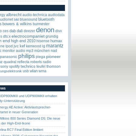
albrecht
rgy
audio-technica
audiodata
bluetooth
audionet
bluesound
bild
bowers & wilkins
s
burmester
denon
dab
dali
o
ces
deezer
divx
electrocompaniet
os
dts:x
grundig
h end
high end 2010
humax
hisense
marantz
jvc
kef
one
ipod
kenwood
lg
c
monitor audio
mp3
münchen
nad
philips
pioneer
panasonic
piega
uz
quadral
reflecta
roberts radio
technics
sony
spotify
teufel
thomson
wlan
usb
wma
tungselektronik
News
UDP800MKII und UDP900MKII erhalten
y-Unterstützung
nergy AE Active: Aktivlautsprecher-
startet in neuer Generation
ilkins 800 Series Diamond D5: Die neue
 der High-End-Ikone
ina RC7 Final Edition limitiert
Vienna 2026: Gelungener Neustart der