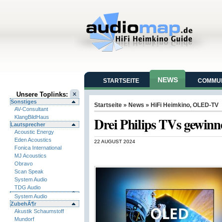
NEWS
STARTSEITE
COMMUN
Unsere Toplinks:
Sonstiges
Startseite
»
News
»
HiFi Heimkino
,
OLED-TV
AV-Consultant
KlangBildHaus
Drei Philips TVs gewin
Lautsprecher
Acoustic Energy
Eden Acoustics
22 AUGUST 2024
Fonica International
MJ Acoustics
Obravo
Scan Speak
System Audio
TDG Audio
System Audio
ZubehÃ¶r
Akustik Schaumstoff
Mundorf