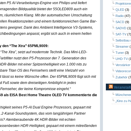
ten P5 AI-Verarbeitungs-Engine von Philips und liefert
Projektore
ragenden Bildqualität bietet der 55OLED809 auch ein
QLED
(3)
em, räumlichem Klang. Mit der automatischen Umschaltung
Radio
(47)
llen Reaktionszeiten und einem funktionsreichen Game Bar-
SACD
(9)
stens geeignet. Dank des Ambient Intelligence V3-Systems,
SADVD
(1
chtbedingungen anpasst, ergibt sich auch in einem hellen
SAT-TV
(7
Selbstbau
ry den “The Xtra” 65PML9009:
Streamer
(
“The Xtra”, setzt auf modernste Technik. Das Mini-LED-
Tuner
(3)
bfilter nutzt den P5-Prozessor der 7. Generation des
UHD-TV
(
R-Bilder mit einer Spitzenhelligkeit von 1.000 nits zu
Verstärker
are Titan OS des Fernsehers stellt eine Vielzahl von
Videoreco
lässt so keine Wünsche offen. Der 65PML9009 fügt sich mit
Zubehör
(7
 Fuß sowie dem dreiseitigen Ambilight in jedes
Veranstal
r Fernseher, der keine Kompromisse eingeht.“
59 als EISA Best Home Theatre OLED TV kommentierte die
Münchener
„Kino zu H
igkeit seines P5-AI Dual Engine Prozessors, gepaart mit
2-Kanal-Soundsystem, das vom langjährigen Partner
nis? Atemberaubende 4K HDR-Bilder mit echten
assenbesten HDR-Helligkeit, gepaart mit einem mitreißenden