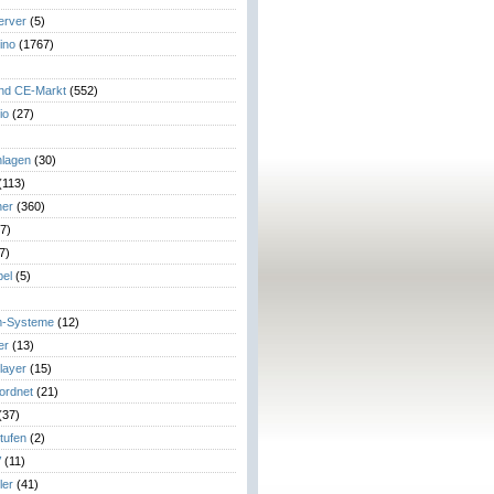
erver
(5)
ino
(1767)
)
und CE-Markt
(552)
io
(27)
lagen
(30)
(113)
her
(360)
7)
7)
el
(5)
m-Systeme
(12)
er
(13)
layer
(15)
eordnet
(21)
(37)
tufen
(2)
V
(11)
ler
(41)