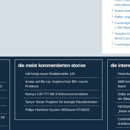
internatio
Nubert Amb
Edifier zei
Cambridge 
× 300 Watt
Yamaha NX-
MusicCas
Cambridge 
die meist kommentierten stories
die inter
-
mbl bringt neuen Radialstrahler 120
Heed Aud
Avatar auf Blu-ray: Kopierschutz BD+ macht
WiiM bri
70
Probleme
Markt
Reimyo CAT-777 MK-II Röhrenvorverstärker
Dolby st
der Bild
Sanyo: Neuer Projektor für beengte Räumlichkeiten
HEDDpho
Philips Heimkino-System 360Sound HTS9520
„Made i
m P8
Cambridg
drahtlos