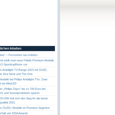
lichen Inhalten
 plus“ – Fernsehen neu erleben
und stellt zwei neue Fidelio Premium-Modelle
GO-Sportkopfhörer vor
ps Ambilight TV-Range 2023 mit OLED,
e Xtra-Serie und The One
odelle bei Philips Ambilight-TVs: Zwei
 ein MiniLED
r „Philips Days“ bis zu 700 Euro bei
 TVs und Soundprodukten sparen
ED+936 holt sich den Sieg für die beste
ualität 2021
ips OLED+ Modelle im Premium-Segment
erhält vier EISA Awards