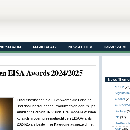
ITY/FORUM
MARKTPLATZ
NEWSLETTER
IMPRESSUM
nen EISA Awards 2024/2025
News Themen
3D-TV
(24
Allgemeine
Autohifi
(26
Erneut bestätigen die EISA Awards die Leistung
AV-Receiv
und das überzeugende Produktdesign der Philips
Blu-Ray
(9
Ambilight TVs von TP Vision. Drei Modelle wurden
CD
(37)
kürzlich mit den prestigeträchtigen EISA Awards
DA-Wandl
2024/25 als beste ihrer Kategorie ausgezeichnet.
DVD
(40)