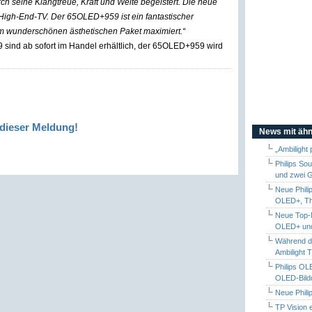
h seine Klangtreue, Kraft und Weite begeistert. Die neue
High-End-TV. Der 65OLED+959 ist ein fantastischer
nem wunderschönen ästhetischen Paket maximiert.“
sind ab sofort im Handel erhältlich, der 65OLED+959 wird
dieser Meldung!
News mit ähn
„Ambilight
Philips So
und zwei 
Neue Phili
OLED+, Th
Neue Top-M
OLED+ und
Während de
Ambilight
Philips OL
OLED-Bildq
Neue Phil
TP Vision 