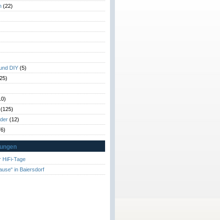
n
(22)
)
)
 und DIY
(5)
25)
10)
(125)
rder
(12)
6)
tungen
 HiFi-Tage
ause“ in Baiersdorf