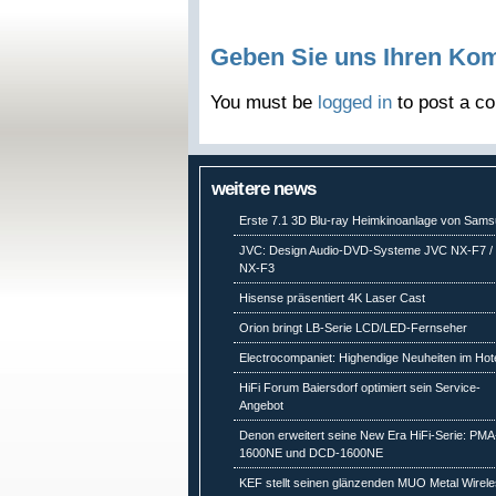
Geben Sie uns Ihren Ko
You must be
logged in
to post a c
weitere news
Erste 7.1 3D Blu-ray Heimkinoanlage von Sam
JVC: Design Audio-DVD-Systeme JVC NX-F7 /
NX-F3
Hisense präsentiert 4K Laser Cast
Orion bringt LB-Serie LCD/LED-Fernseher
Electrocompaniet: Highendige Neuheiten im Hot
HiFi Forum Baiersdorf optimiert sein Service-
Angebot
Denon erweitert seine New Era HiFi-Serie: PMA
1600NE und DCD-1600NE
KEF stellt seinen glänzenden MUO Metal Wirel