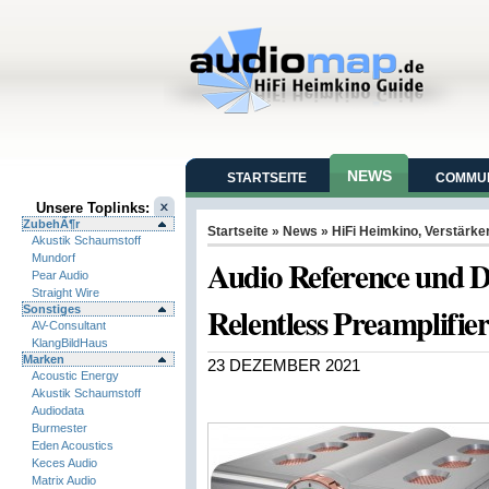
NEWS
STARTSEITE
COMMUN
Unsere Toplinks:
ZubehÃ¶r
Startseite
»
News
»
HiFi Heimkino
,
Verstärke
Akustik Schaumstoff
Mundorf
Audio Reference und D
Pear Audio
Straight Wire
Relentless Preamplifier
Sonstiges
AV-Consultant
KlangBildHaus
Marken
23 DEZEMBER 2021
Acoustic Energy
Akustik Schaumstoff
Audiodata
Burmester
Eden Acoustics
Keces Audio
Matrix Audio