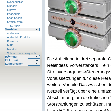
MJ Acoustics
Mundorf
Obravo
Pear Audio
Scan Speak
Straight Wire
TDG Audio
Vertriebe
audiodata
Audiophile Produkte
Burmester
MAD
Mundorf
Schaumstoffe Wegerich
HÃ¤ndler
Die Aufteilung in drei separate 
Elektronik
Lautsprecher
Relentless-Vorverstärkers – ein
Stromversorgungs-/Steuerungsse
Voraussetzungen für diese Hera
weitere Vorteile.
Das zwischen d
Netzteil verfügt über eine umfa
Abschirmung, um die kritischen 
Störstrahlungen zu schützen. In
filtern HF-Störungen auf der 