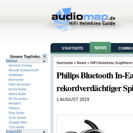
NEWS
STARTSEITE
COMMUN
Unsere Toplinks:
Marken
Startseite
»
News
»
HiFi Heimkino
,
Kopfhörer
Acoustic Energy
Akustik Schaumstoff
Philips Bluetooth In-E
Audiodata
Burmester
rekordverdächtiger Spi
Eden Acoustics
Keces Audio
Matrix Audio
MJ Acoustics
1 AUGUST 2019
Mundorf
Obravo
Pear Audio
Scan Speak
Straight Wire
TDG Audio
ZubehÃ¶r