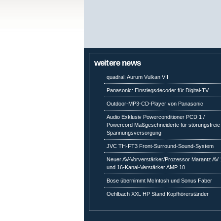
weitere news
quadral: Aurum Vulkan VII
Panasonic: Einstiegsdecoder für Digital-TV
Outdoor-MP3-CD-Player von Panasonic
Audio Exklusiv Powerconditioner PCD 1 /
Powercord Maßgeschneiderte für störungsfreie
Spannungsversorgung
JVC TH-FT3 Front-Surround-Sound-System
Neuer AV-Vorverstärker/Prozessor Marantz AV 
und 16-Kanal-Verstärker AMP 10
Bose übernimmt McIntosh und Sonus Faber
Oehlbach XXL HP Stand Kopfhörerständer