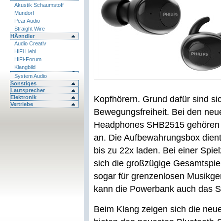
Akustik Schaumstoff
Mundorf
Pear Audio
Straight Wire
HÃ¤ndler
Audio Creativ
HiFi Liebl
HiFi-Forum
Klangbild
System Audio
Sonstiges
Lautsprecher
Elektronik
Kopfhörern. Grund dafür sind si
Vertriebe
Bewegungsfreiheit. Bei den neue
Headphones SHB2515 gehören l
an. Die Aufbewahrungsbox dient
bis zu 22x laden. Bei einer Spie
sich die großzügige Gesamtspie
sogar für grenzenlosen Musikge
kann die Powerbank auch das S
Beim Klang zeigen sich die neu