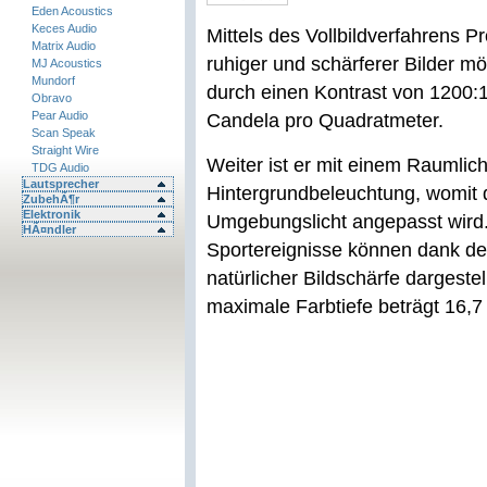
Eden Acoustics
Keces Audio
Mittels des Vollbildverfahrens P
Matrix Audio
ruhiger und schärferer Bilder mög
MJ Acoustics
Mundorf
durch einen Kontrast von 1200:1
Obravo
Pear Audio
Candela pro Quadratmeter.
Scan Speak
Straight Wire
Weiter ist er mit einem Raumlic
TDG Audio
Lautsprecher
Hintergrundbeleuchtung, womit d
ZubehÃ¶r
Elektronik
Umgebungslicht angepasst wird
HÃ¤ndler
Sportereignisse können dank der
natürlicher Bildschärfe dargestel
maximale Farbtiefe beträgt 16,7