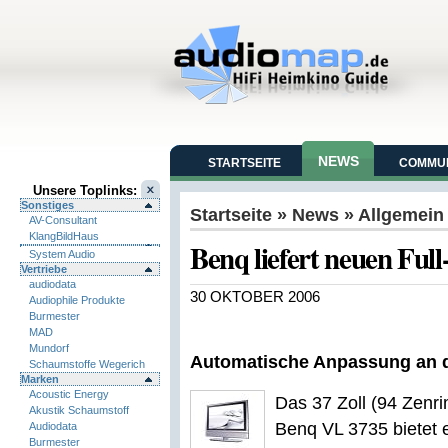
NEWS
STARTSEITE
COMMUN
Unsere Toplinks:
Sonstiges
Startseite
»
News
» Allgemein
AV-Consultant
KlangBildHaus
Benq liefert neuen Fu
System Audio
Vertriebe
audiodata
30 OKTOBER 2006
Audiophile Produkte
Burmester
MAD
Mundorf
Automatische Anpassung an 
Schaumstoffe Wegerich
Marken
Acoustic Energy
Das 37 Zoll (94 Zenr
Akustik Schaumstoff
Benq VL 3735 bietet 
Audiodata
Burmester