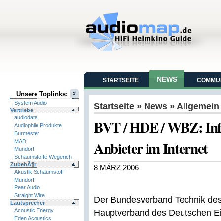
NEWS
STARTSEITE
COMMUN
Unsere Toplinks:
System Audio
Startseite
»
News
» Allgemein
Vertriebe
audiodata
BVT / HDE / WBZ: Info
Audiophile Produkte
Burmester
Anbieter im Internet
MAD
Mundorf
Schaumstoffe Wegerich
ZubehÃ¶r
8 MÄRZ 2006
Akustik Schaumstoff
Mundorf
Pear Audio
Straight Wire
Der Bundesverband Technik des 
Lautsprecher
Acoustic Energy
Hauptverband des Deutschen Ei
Eden Acoustics