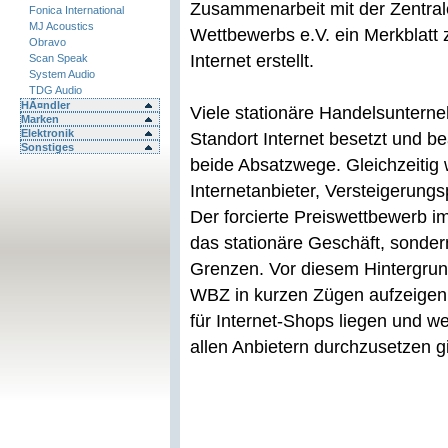
Zusammenarbeit mit der Zentra
Fonica International
MJ Acoustics
Wettbewerbs e.V. ein Merkblatt z
Obravo
Internet erstellt.
Scan Speak
System Audio
TDG Audio
HÃ¤ndler
Viele stationäre Handelsuntern
Marken
Elektronik
Standort Internet besetzt und b
Sonstiges
beide Absatzwege. Gleichzeitig 
Internetanbieter, Versteigerungs
Der forcierte Preiswettbewerb im 
das stationäre Geschäft, sonder
Grenzen. Vor diesem Hintergrun
WBZ in kurzen Zügen aufzeigen
für Internet-Shops liegen und w
allen Anbietern durchzusetzen gi