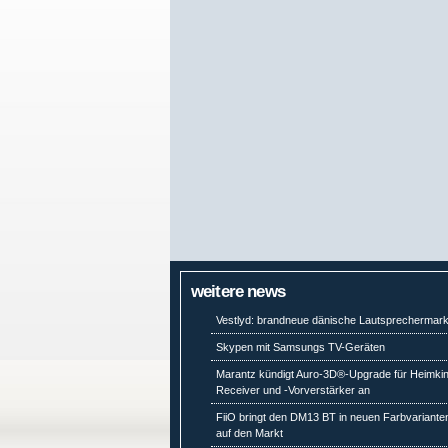
weitere news
Vestlyd: brandneue dänische Lautsprechermar
Skypen mit Samsungs TV-Geräten
Marantz kündigt Auro-3D®-Upgrade für Heimki
Receiver und -Vorverstärker an
FiiO bringt den DM13 BT in neuen Farbvariante
auf den Markt