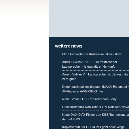
weitere news
Metz Fernseher erstrahlen im Silber-Glanz
Audio Exklusiv P 3.1 - Elektrostatischer
Lautsprecher mit legendärer Herkunft
Aurum Vulkan VIII Lautsprecher ab Jahresmitte
verfügbar
Denon stellt seinen jüngsten IMAX® Enhanced 
AV-Receiver AVR-X3600H vor
Neue Bravia LCD-Fernseher von Sony
Reel Multimedia NetClient HDTV-Netzwerkplaye
Neue DivX-DVD-Player von KiSS Technology a
der IFA 2003
Kopierschutz für CD-ROMs geht neue Wege