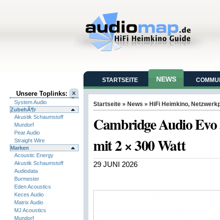
NEWS
STARTSEITE
COMMUN
Unsere Toplinks:
System Audio
Startseite
»
News
»
HiFi Heimkino
,
Netzwerkp
ZubehÃ¶r
Cambridge Audio Evo 
Akustik Schaumstoff
Mundorf
Pear Audio
mit 2 × 300 Watt
Straight Wire
Marken
Acoustic Energy
Akustik Schaumstoff
29 JUNI 2026
Audiodata
Burmester
Eden Acoustics
Keces Audio
Matrix Audio
MJ Acoustics
Mundorf