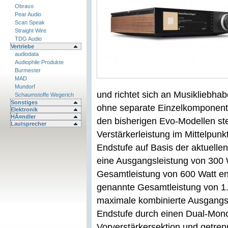
Obravo
Pear Audio
Scan Speak
Straight Wire
TDG Audio
Vertriebe
audiodata
Audiophile Produkte
Burmester
MAD
Mundorf
und richtet sich an Musikliebhab
Schaumstoffe Wegerich
Sonstiges
ohne separate Einzelkomponent
Elektronik
HÃ¤ndler
den bisherigen Evo-Modellen steh
Lautsprecher
Verstärkerleistung im Mittelpunkt
Endstufe auf Basis der aktuelle
eine Ausgangsleistung von 300 
Gesamtleistung von 600 Watt en
genannte Gesamtleistung von 1.
maximale kombinierte Ausgangsl
Endstufe durch einen Dual-Mon
Vorverstärkersektion und getren