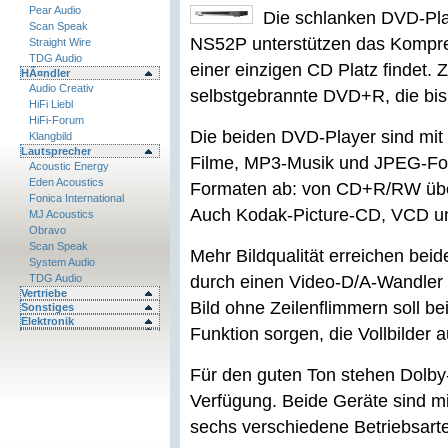
Pear Audio
Die schlanken DVD-Pl
Scan Speak
NS52P unterstützen das Kompres
Straight Wire
TDG Audio
einer einzigen CD Platz findet.
HÃ¤ndler
Audio Creativ
selbstgebrannte DVD+R, die bis
HiFi Liebl
HiFi-Forum
Die beiden DVD-Player sind mit
Klangbild
Lautsprecher
Filme, MP3-Musik und JPEG-Foto
Acoustic Energy
Eden Acoustics
Formaten ab: von CD+R/RW üb
Fonica International
Auch Kodak-Picture-CD, VCD un
MJ Acoustics
Obravo
Scan Speak
Mehr Bildqualität erreichen bei
System Audio
TDG Audio
durch einen Video-D/A-Wandler 
Vertriebe
Bild ohne Zeilenflimmern soll 
Sonstiges
Elektronik
Funktion sorgen, die Vollbilder a
Für den guten Ton stehen Dolby-
Verfügung. Beide Geräte sind mi
sechs verschiedene Betriebsarte