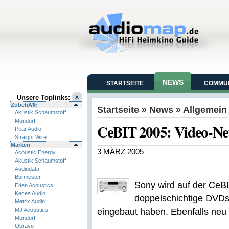
NEWS
STARTSEITE
COMMUN
Unsere Toplinks:
ZubehÃ¶r
Startseite
»
News
» Allgemein
Akustik Schaumstoff
Mundorf
CeBIT 2005: Video-Ne
Pear Audio
Straight Wire
Marken
3 MÄRZ 2005
Acoustic Energy
Akustik Schaumstoff
Audiodata
Burmester
Sony wird auf der CeBI
Eden Acoustics
Keces Audio
doppelschichtige DVDs
Matrix Audio
MJ Acoustics
eingebaut haben. Ebenfalls neu
Mundorf
Obravo