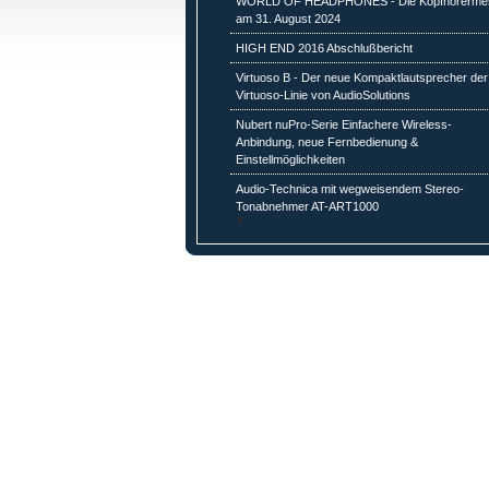
WORLD OF HEADPHONES - Die Kopfhörerme
am 31. August 2024
HIGH END 2016 Abschlußbericht
Virtuoso B - Der neue Kompaktlautsprecher der
Virtuoso-Linie von AudioSolutions
Nubert nuPro-Serie Einfachere Wireless-
Anbindung, neue Fernbedienung &
Einstellmöglichkeiten
Audio-Technica mit wegweisendem Stereo-
Tonabnehmer AT-ART1000