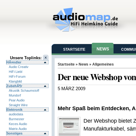
NEWS
STARTSEITE
COMMUN
Unsere Toplinks:
HÃ¤ndler
Startseite
»
News
»
Allgemeines
Audio Creativ
HiFi Liebl
Der neue Webshop von 
HiFi-Forum
Klangbild
ZubehÃ¶r
5 MÄRZ 2009
Akustik Schaumstoff
Mundorf
Pear Audio
Straight Wire
Mehr Spaß beim Entdecken, A
Elektronik
audiodata
Burmester
Der Webshop bietet Z
Keces Audio
Manufakturkabel, säm
Matrix Audio
Sonstiges