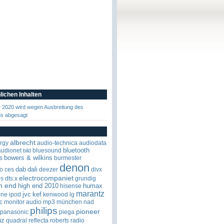
lichen Inhalten
2020 wird wegen Ausbreitung des
us abgesagt
albrecht
rgy
audio-technica
audiodata
bluetooth
audionet
bluesound
bild
bowers & wilkins
s
burmester
denon
dab
dali
o
ces
deezer
divx
electrocompaniet
os
dts:x
grundig
h end
high end 2010
humax
hisense
marantz
jvc
kef
one
ipod
kenwood
lg
c
monitor audio
mp3
münchen
nad
philips
pioneer
panasonic
piega
uz
quadral
reflecta
roberts radio