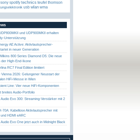
technics
sony
spotify
teufel
thomson
wlan
usb
wma
tungselektronik
News
UDP800MKII und UDP900MKII erhalten
y-Unterstützung
nergy AE Active: Aktivlautsprecher-
startet in neuer Generation
ilkins 800 Series Diamond D5: Die neue
 der High-End-Ikone
ina RC7 Final Edition limitiert
Vienna 2026: Gelungener Neustart der
nalen HiFi-Messe in Wien
ient Line: Vier neue HiFi-Komponenten
gt breites Audio-Portfolio
Audio Evo 300: Streaming-Verstärker mit 2
70A: Kabellose Aktivlautsprecher mit
t und HDMI eARC
Audio Evo One jetzt auch in Midnight Black