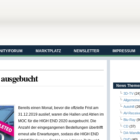
ITY/FORUM
MARKTPLATZ
NEWSLETTER
IMPRESSUM
 ausgebucht
News Themen
3D-TV
(24
Allgemeine
Autohifi
(26
Bereits einen Monat, bevor die offzielle Frist am
AV-Receiv
31.12.2019 auslief, waren die Hallen und Atrien im
Blu-Ray
(9
MOC für die HIGH END 2020 ausgebucht.
Die
CD
(37)
Anzahl der eingegangenen Bestellungen übertrifft
DA-Wandl
erneut alle Erwartungen, sodass die HIGH END
DVD
(40)