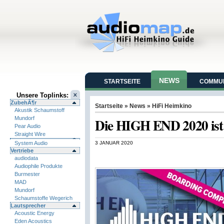
NEWS
STARTSEITE
COMMUN
Unsere Toplinks:
ZubehÃ¶r
Startseite
»
News
»
HiFi Heimkino
Akustik Schaumstoff
Mundorf
Die HIGH END 2020 ist
Pear Audio
Straight Wire
System Audio
3 JANUAR 2020
Vertriebe
audiodata
Audiophile Produkte
Burmester
MAD
Mundorf
Schaumstoffe Wegerich
Lautsprecher
Acoustic Energy
Eden Acoustics