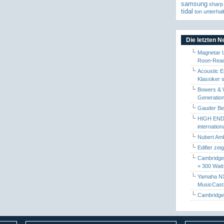
samsung
sharp
tidal
ton
unterhal
Die letzten 
Magnetar 
Roon-Read
Acoustic E
Klassiker 
Bowers & W
Generation
Gauder Berl
HIGH END 
internatio
Nubert Amb
Edifier zei
Cambridge 
× 300 Watt
Yamaha NX-
MusicCas
Cambridge 