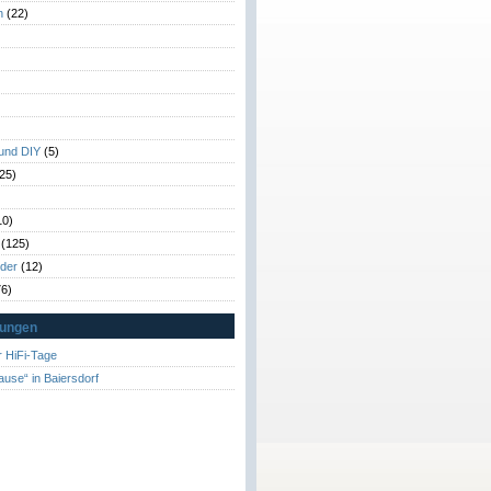
n
(22)
)
)
 und DIY
(5)
25)
10)
(125)
rder
(12)
6)
tungen
 HiFi-Tage
ause“ in Baiersdorf