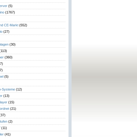
erver
(5)
ino
(1767)
)
und CE-Markt
(552)
io
(27)
lagen
(30)
(113)
her
(360)
7)
7)
el
(5)
m-Systeme
(12)
er
(13)
layer
(15)
eordnet
(21)
(37)
tufen
(2)
V
(11)
ler
(41)