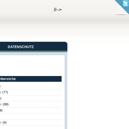
//-->
DATENSCHUTZ
bereiche
)
s
(77)
)
er
(88)
9)
er
(6)