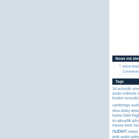
News mit ähn
HIGH END 
Coronavir
Tags
3d
acoustic ene
audio exklusiv
boston acoustic
cambridge audi
dlna
dolby atm
hig
hama
hdmi
in-akustik
iph
messe
metz
mo
nubert
onkyo
qob
polk audio