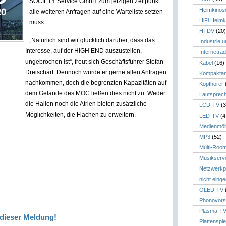
SOCIETY Service GmbH zum jetzigen Zeitpunkt
Heimkinos
alle weiteren Anfragen auf eine Warteliste setzen
HiFi Heimk
muss.
HTDV
(20
„Natürlich sind wir glücklich darüber, dass das
Industrie 
Interesse, auf der HIGH END auszustellen,
Internetrad
ungebrochen ist“, freut sich Geschäftsführer Stefan
Kabel
(16)
Dreischärf. Dennoch würde er gerne allen Anfragen
Kompaktan
nachkommen, doch die begrenzten Kapazitäten auf
Kopfhörer
dem Gelände des MOC ließen dies nicht zu. Weder
Lautsprec
die Hallen noch die Atrien bieten zusätzliche
LCD-TV
(3
Möglichkeiten, die Flächen zu erweitern.
LED-TV
(4
Medienmöb
MP3
(52)
Multi-Roo
Musikserv
Netzwerkp
nicht eing
OLED-TV
Phonovors
Plasma-T
dieser Meldung!
Plattenspie