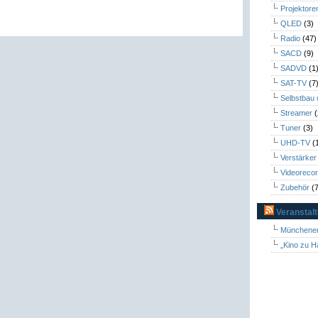
Projektore
QLED
(3)
Radio
(47)
SACD
(9)
SADVD
(1
SAT-TV
(7
Selbstbau
Streamer
(
Tuner
(3)
UHD-TV
(
Verstärker
Videoreco
Zubehör
(7
Veranstal
Münchener
„Kino zu H